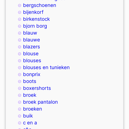
bergschoenen
bijenkorf
birkenstock
bjorn borg
blauw
blauwe
blazers
blouse
blouses
blouses en tunieken
bonprix
boots
boxershorts
broek
broek pantalon
broeken
buik
c en a