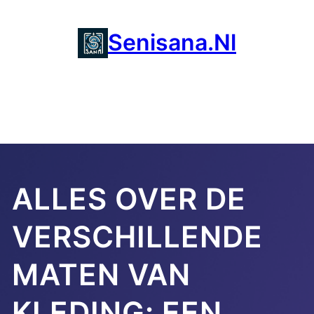
Ga
naar
Senisana.nl
de
inhoud
ALLES OVER DE
VERSCHILLENDE
MATEN VAN
KLEDING: EEN