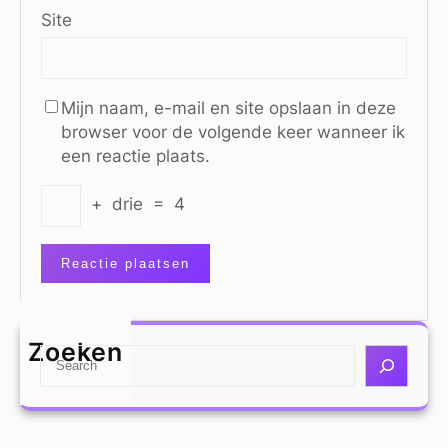
Site
Mijn naam, e-mail en site opslaan in deze
browser voor de volgende keer wanneer ik
een reactie plaats.
+
drie
=
4
Zoeken
S
e
a
r