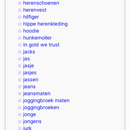
herenschoenen
herenvest
hilfiger
hippe herenkleding
hoodie
hunkemoller
in gold we trust
jacks
jas
jasje
jasjes
jassen
jeans
jeansmaten
joggingbroek maten
joggingbroeken
jonge
jongens
jurk