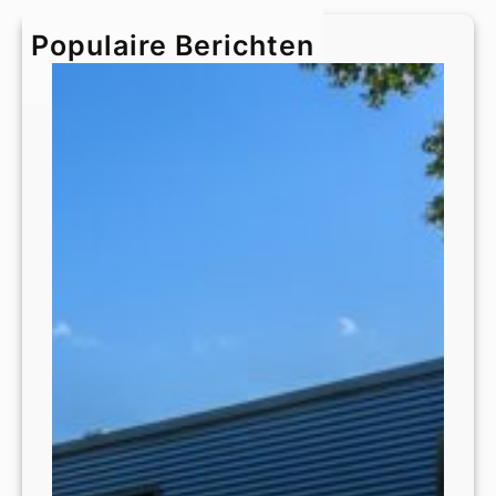
c
h
Populaire Berichten