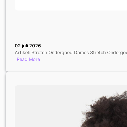
02 juli 2026
Artikel: Stretch Ondergoed Dames Stretch Ondergoe
:
Read More
Ontdek
het
Comfort
van
Stretch
Ondergoed
voor
Dames