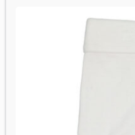
Stijlvol:
Goedkoop
Dames
Ondergoed
voor
Elke
Vrouw