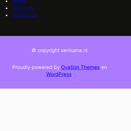
Home
About Us
Contact Us
© copyright senisana.nl
Proudly powered by
Ovation Themes
en
WordPress
.