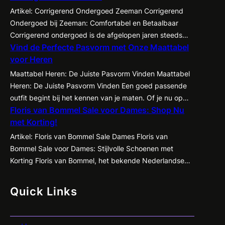
Artikel: Corrigerend Ondergoed Zeeman Corrigerend
Ondergoed bij Zeeman: Comfortabel en Betaalbaar
Corrigerend ondergoed is de afgelopen jaren steeds
Vind de Perfecte Pasvorm met Onze Maattabel
populairder geworden onder zowel mannen als
voor Heren
vrouwen. Het biedt de mogelijkheid om je figuur op een
subtiele manier te accentueren en te corrigeren,
Maattabel Heren: De Juiste Pasvorm Vinden Maattabel
waardoor kleding beter tot zijn recht komt en je
Heren: De Juiste Pasvorm Vinden Een goed passende
zelfvertrouwen een boost krijgt. Een…
outfit begint bij het kennen van je maten. Of je nu op
Floris van Bommel Sale voor Dames: Shop Nu
zoek bent naar een nieuw pak, een casual shirt of een
met Korting!
paar jeans, het is essentieel om te weten welke maat
het beste bij jou past. Met de…
Artikel: Floris van Bommel Sale Dames Floris van
Bommel Sale voor Dames: Stijlvolle Schoenen met
Korting Floris van Bommel, het bekende Nederlandse
schoenenmerk dat synoniem staat voor kwaliteit en
vakmanschap, heeft nu een geweldige sale voor
Quick Links
dames! Ben je op zoek naar stijlvolle en comfortabele
schoenen met een flinke korting? Dan is dit jouw kans…