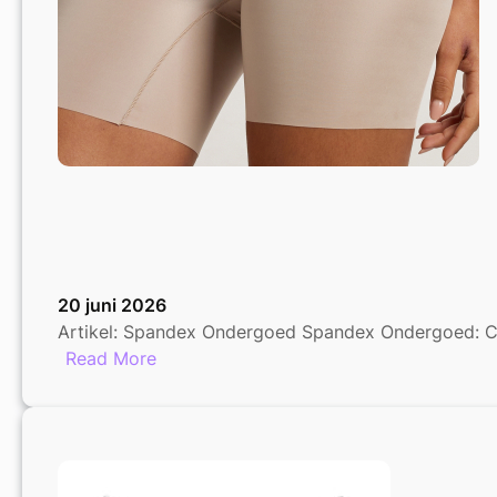
20 juni 2026
Artikel: Spandex Ondergoed Spandex Ondergoed: Comfo
:
Read More
Trendy
Spandex
Ondergoed:
Comfort
en