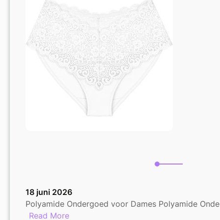
Stijl
in
één
18 juni 2026
Polyamide Ondergoed voor Dames Polyamide Onderg
:
Read More