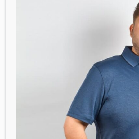
en
Stijlvolle
Schoenen
met
Korting