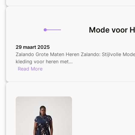
Nubikk
Sale
bij
Zalando:
Mode voor H
Stijlvolle
Schoenen
met
29 maart 2025
Korting!
Zalando Grote Maten Heren Zalando: Stijlvolle Mod
kleding voor heren met…
:
Read More
Mode
voor
Heren
met
Grote
Maten
bij
Zalando