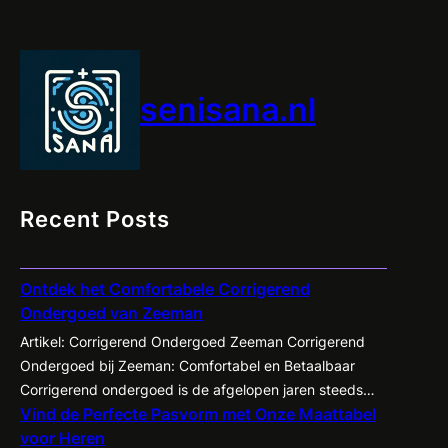
Maten
bij
Zalando
senisana.nl
Recent Posts
Ontdek het Comfortabele Corrigerend
Ondergoed van Zeeman
Artikel: Corrigerend Ondergoed Zeeman Corrigerend
Ondergoed bij Zeeman: Comfortabel en Betaalbaar
Corrigerend ondergoed is de afgelopen jaren steeds
Vind de Perfecte Pasvorm met Onze Maattabel
populairder geworden onder zowel mannen als
voor Heren
vrouwen. Het biedt de mogelijkheid om je figuur op een