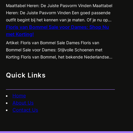
subtiele manier te accentueren en te corrigeren,
Maattabel Heren: De Juiste Pasvorm Vinden Maattabel
waardoor kleding beter tot zijn recht komt en je
Heren: De Juiste Pasvorm Vinden Een goed passende
zelfvertrouwen een boost krijgt. Een…
outfit begint bij het kennen van je maten. Of je nu op
Floris van Bommel Sale voor Dames: Shop Nu
zoek bent naar een nieuw pak, een casual shirt of een
met Korting!
paar jeans, het is essentieel om te weten welke maat
het beste bij jou past. Met de…
Artikel: Floris van Bommel Sale Dames Floris van
Bommel Sale voor Dames: Stijlvolle Schoenen met
Korting Floris van Bommel, het bekende Nederlandse
schoenenmerk dat synoniem staat voor kwaliteit en
vakmanschap, heeft nu een geweldige sale voor
Quick Links
dames! Ben je op zoek naar stijlvolle en comfortabele
schoenen met een flinke korting? Dan is dit jouw kans…
Home
About Us
Contact Us