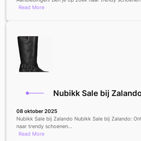
:
Read More
Geweldige
Kortingen
op
Zalando
Sale
Schoenen
–
Mis
het
niet!
Nubikk Sale bij Zalando
08 oktober 2025
Nubikk Sale bij Zalando Nubikk Sale bij Zalando: On
naar trendy schoenen…
:
Read More