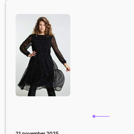
Mode
voor
de
Vollere
Vrouw:
Ontdek
Jouw
Eigen
Stijl!
21 november 2025