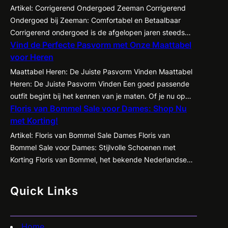
Artikel: Corrigerend Ondergoed Zeeman Corrigerend
Ondergoed bij Zeeman: Comfortabel en Betaalbaar
Corrigerend ondergoed is de afgelopen jaren steeds
Vind de Perfecte Pasvorm met Onze Maattabel
populairder geworden onder zowel mannen als
voor Heren
vrouwen. Het biedt de mogelijkheid om je figuur op een
subtiele manier te accentueren en te corrigeren,
Maattabel Heren: De Juiste Pasvorm Vinden Maattabel
waardoor kleding beter tot zijn recht komt en je
Heren: De Juiste Pasvorm Vinden Een goed passende
zelfvertrouwen een boost krijgt. Een…
outfit begint bij het kennen van je maten. Of je nu op
Floris van Bommel Sale voor Dames: Shop Nu
zoek bent naar een nieuw pak, een casual shirt of een
met Korting!
paar jeans, het is essentieel om te weten welke maat
het beste bij jou past. Met de…
Artikel: Floris van Bommel Sale Dames Floris van
Bommel Sale voor Dames: Stijlvolle Schoenen met
Korting Floris van Bommel, het bekende Nederlandse
schoenenmerk dat synoniem staat voor kwaliteit en
vakmanschap, heeft nu een geweldige sale voor
Quick Links
dames! Ben je op zoek naar stijlvolle en comfortabele
schoenen met een flinke korting? Dan is dit jouw kans…
Home