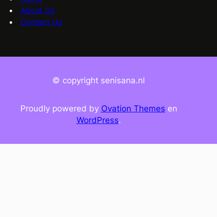
About Us
Contact Us
© copyright senisana.nl
Proudly powered by
Ovation Themes
en
WordPress
.