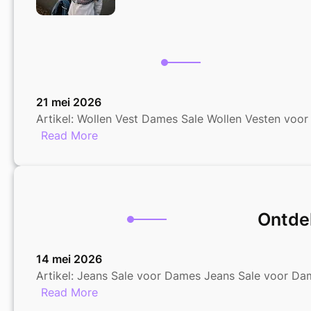
21 mei 2026
Artikel: Wollen Vest Dames Sale Wollen Vesten voo
:
Read More
Prachtige
Wollen
Vesten
voor
Ontde
Dames
in
de
14 mei 2026
Uitverkoop
Artikel: Jeans Sale voor Dames Jeans Sale voor Dame
:
Read More
Ontdek