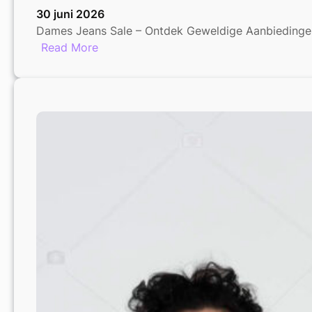
30 juni 2026
Dames Jeans Sale – Ontdek Geweldige Aanbiedingen
:
Read More
Geweldige
Aanbiedingen
in
de
Dames
Jeans
Sale
–
Mis
het
niet!