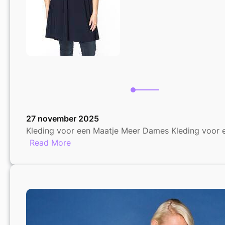
Elke
Maat
27 november 2025
Kleding voor een Maatje Meer Dames Kleding voor 
:
Read More
Trendy
Kleding
voor
Dames
met
een