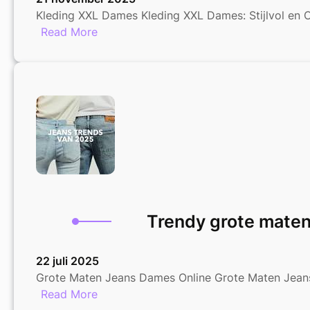
Kleding XXL Dames Kleding XXL Dames: Stijlvol e
:
Read More
Trendy
Kleding
in
XXL
Maten
voor
Dames
Trendy grote maten
22 juli 2025
Grote Maten Jeans Dames Online Grote Maten Jeans
:
Read More
Trendy