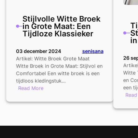
Stijlvolle Witte Broek
Ti
in Grote Maat: Een
St
Tijdloze Klassieker
in
03 december 2024
senisana
26 se
Artikel: Witte Broek Grote Maat
Artike
Witte Broek in Grote Maat: Stijlvol en
Witte 
Comfortabel Een witte broek is een
en Com
tijdloos kledingstuk…
een ti
:
Read More
Read
Stijlvolle
Witte
Broek
in
Grote
Maat: