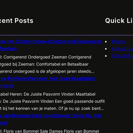
in
grote
maat
cent Posts
Quick L
ek het Comfortabele Corrigerend Ondergoed
Home
 Zeeman
About Us
Contact 
el: Corrigerend Ondergoed Zeeman Corrigerend
goed bij Zeeman: Comfortabel en Betaalbaar
gerend ondergoed is de afgelopen jaren steeds
 de Perfecte Pasvorm met Onze Maattabel
airder geworden onder zowel mannen als vrouwen.
 Heren
iedt de mogelijkheid om je figuur op een subtiele
r te accentueren en te corrigeren, waardoor kleding
abel Heren: De Juiste Pasvorm Vinden Maattabel
 tot zijn recht komt en je zelfvertrouwen een boost
: De Juiste Pasvorm Vinden Een goed passende outfit
t. Een…
t bij het kennen van je maten. Of je nu op zoek bent
is van Bommel Sale voor Dames: Shop Nu met
een nieuw pak, een casual shirt of een paar jeans, het
ing!
sentieel om te weten welke maat het beste bij jou past.
de…
el: Floris van Bommel Sale Dames Floris van Bommel