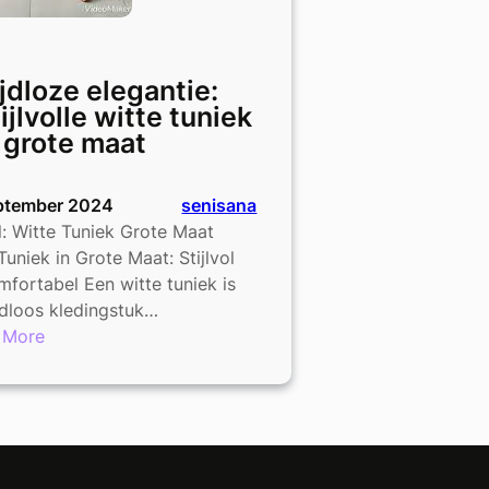
jdloze elegantie:
ijlvolle witte tuniek
 grote maat
ptember 2024
senisana
l: Witte Tuniek Grote Maat
Tuniek in Grote Maat: Stijlvol
fortabel Een witte tuniek is
jdloos kledingstuk…
:
 More
Tijdloze
elegantie:
Stijlvolle
witte
tuniek