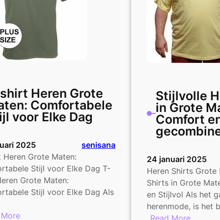
gecomb
shirt Heren Grote
Stijlvolle 
ten: Comfortabele
in Grote M
ijl voor Elke Dag
Comfort e
gecombin
nuari 2025
senisana
t Heren Grote Maten:
24 januari 2025
tabele Stijl voor Elke Dag T-
Heren Shirts Grote
Heren Grote Maten:
Shirts in Grote Ma
tabele Stijl voor Elke Dag Als
en Stijlvol Als het 
herenmode, is het 
:
 More
:
Read More