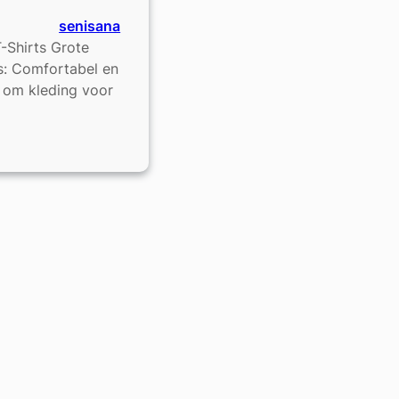
senisana
-Shirts Grote
s: Comfortabel en
at om kleding voor
e
t