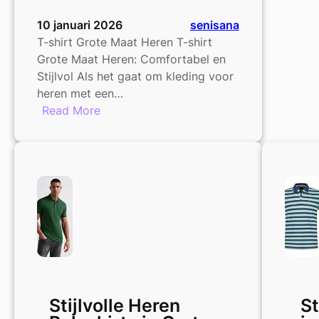
10 januari 2026
senisana
T-shirt Grote Maat Heren T-shirt
Grote Maat Heren: Comfortabel en
Stijlvol Als het gaat om kleding voor
heren met een…
:
Read More
Stijlvolle
T-
shirts
in
Grote
Maten
voor
Heren
Stijlvolle Heren
St