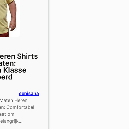
ineerd
Heren Shirts
aten:
n Klasse
eerd
senisana
 Maten Heren
ten: Comfortabel
gaat om
belangrijk…