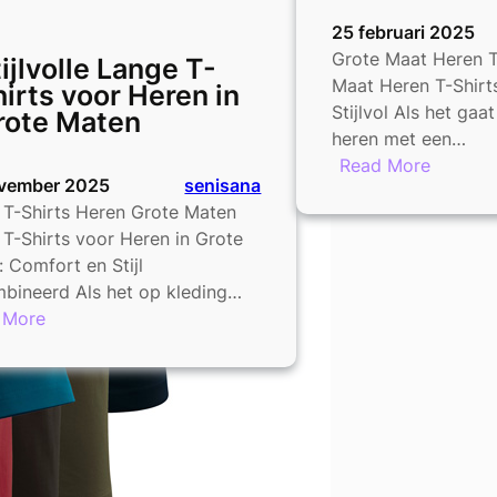
25 februari 2025
Grote Maat Heren T
ijlvolle Lange T-
Maat Heren T-Shirt
irts voor Heren in
Stijlvol Als het ga
rote Maten
heren met een…
:
Read More
vember 2025
senisana
Stijlvoll
 T-Shirts Heren Grote Maten
Grote
T-Shirts voor Heren in Grote
Maat
 Comfort en Stijl
Heren
bineerd Als het op kleding…
T-
:
 More
Shirts:
Stijlvolle
Comfor
Lange
en
T-
Klasse
Shirts
in
voor
één
Heren