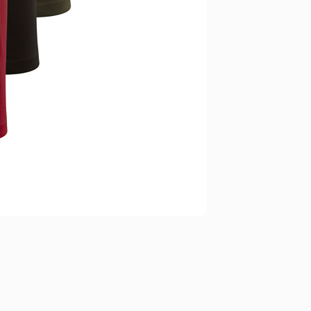
in
Grote
Maten