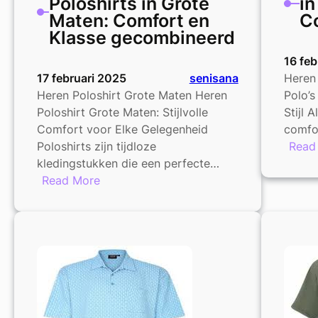
Poloshirts in Grote
in
Maten: Comfort en
C
Klasse gecombineerd
16 feb
17 februari 2025
senisana
Heren 
Heren Poloshirt Grote Maten Heren
Polo’s
Poloshirt Grote Maten: Stijlvolle
Stijl A
Comfort voor Elke Gelegenheid
comfo
Poloshirts zijn tijdloze
Read
kledingstukken die een perfecte…
:
Read More
Stijlvolle
Heren
Poloshirts
in
Grote
Maten:
Comfort
en