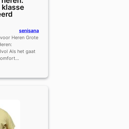
 heren:
 klasse
erd
senisana
 voor Heren Grote
Heren:
lvol Als het gaat
comfort…
e
t