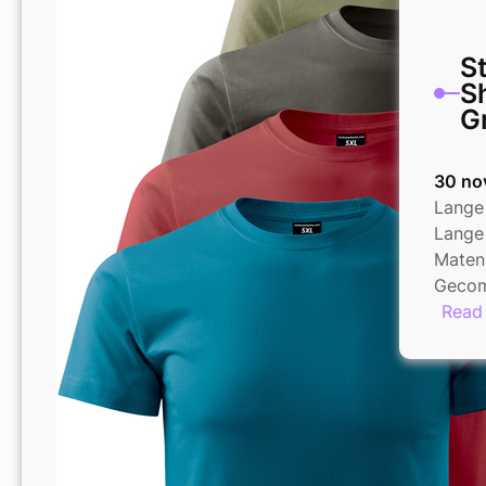
St
Sh
G
30 no
Lange
Lange 
Maten:
Gecom
Read