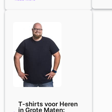
Trendy
Polo’s
voor
Heren
in
Grote
Maten:
Comfort
en
Stijl
Gecombineerd
T-shirts voor Heren
in Grote Maten: