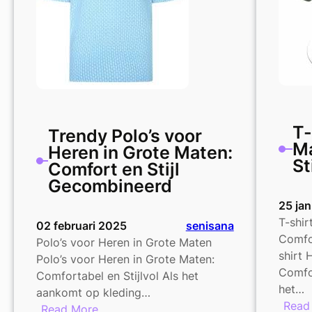
Klasse
gecombineerd
T-
Trendy Polo’s voor
Ma
Heren in Grote Maten:
St
Comfort en Stijl
Gecombineerd
25 ja
T-shir
02 februari 2025
senisana
Comfor
Polo’s voor Heren in Grote Maten
shirt 
Polo’s voor Heren in Grote Maten:
Comfor
Comfortabel en Stijlvol Als het
het…
aankomt op kleding…
Read
:
Read More