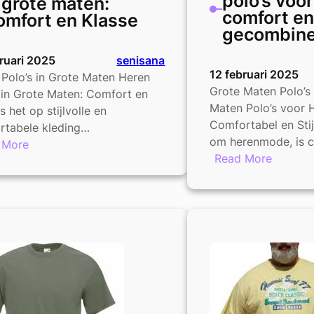
polo’s voor
 grote maten:
comfort en
omfort en Klasse
gecombine
ruari 2025
senisana
12 februari 2025
Polo’s in Grote Maten Heren
Grote Maten Polo’s
 in Grote Maten: Comfort en
Maten Polo’s voor 
ls het op stijlvolle en
Comfortabel en Stij
rtabele kleding…
om herenmode, is 
:
 More
:
Read More
Stijlvolle
Stijlvoll
heren
grote
polo’s
maten
in
polo’s
grote
voor
maten:
heren:
Comfort
comfor
en
en
Klasse
klasse