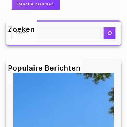
Zoeken
S
e
a
r
c
h
Populaire Berichten