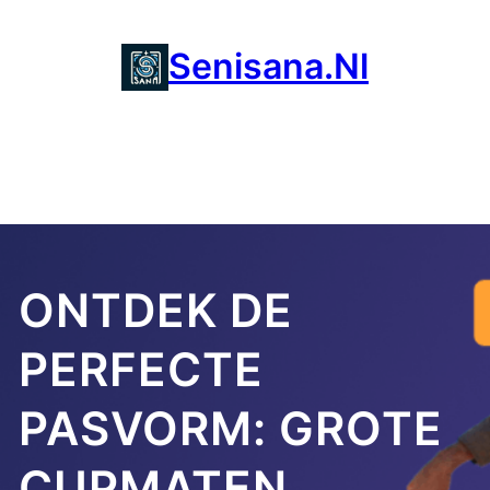
Ga
naar
Senisana.nl
de
inhoud
ONTDEK DE
PERFECTE
PASVORM: GROTE
CUPMATEN