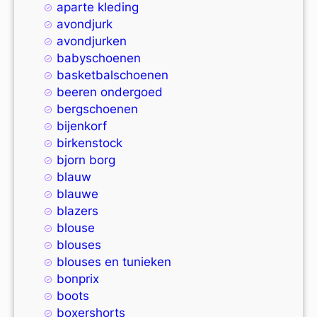
aparte kleding
avondjurk
avondjurken
babyschoenen
basketbalschoenen
beeren ondergoed
bergschoenen
bijenkorf
birkenstock
bjorn borg
blauw
blauwe
blazers
blouse
blouses
blouses en tunieken
bonprix
boots
boxershorts