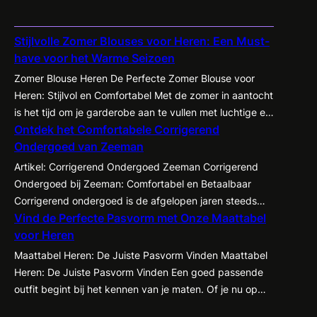
Stijlvolle Zomer Blouses voor Heren: Een Must-
have voor het Warme Seizoen
Zomer Blouse Heren De Perfecte Zomer Blouse voor
Heren: Stijlvol en Comfortabel Met de zomer in aantocht
is het tijd om je garderobe aan te vullen met luchtige en
Ontdek het Comfortabele Corrigerend
stijlvolle kledingstukken, waaronder de zomer blouse
Ondergoed van Zeeman
voor heren. Of je nu een dagje naar het strand gaat,
een zomerse barbecue bijwoont of gewoon op zoek
Artikel: Corrigerend Ondergoed Zeeman Corrigerend
bent…
Ondergoed bij Zeeman: Comfortabel en Betaalbaar
Corrigerend ondergoed is de afgelopen jaren steeds
Vind de Perfecte Pasvorm met Onze Maattabel
populairder geworden onder zowel mannen als
voor Heren
vrouwen. Het biedt de mogelijkheid om je figuur op een
subtiele manier te accentueren en te corrigeren,
Maattabel Heren: De Juiste Pasvorm Vinden Maattabel
waardoor kleding beter tot zijn recht komt en je
Heren: De Juiste Pasvorm Vinden Een goed passende
zelfvertrouwen een boost krijgt. Een…
outfit begint bij het kennen van je maten. Of je nu op
zoek bent naar een nieuw pak, een casual shirt of een