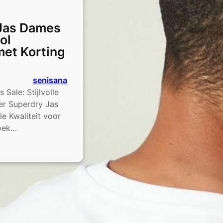
Jas Dames
vol
et Korting
senisana
Sale: Stijlvolle
der Superdry Jas
le Kwaliteit voor
zoek…
y
n