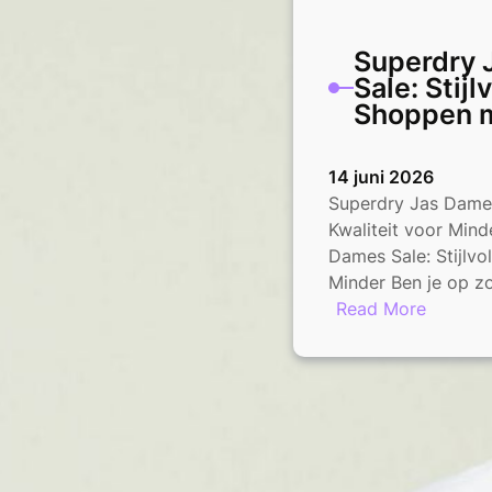
Superdry 
Sale: Stijl
Shoppen m
14 juni 2026
Superdry Jas Dames 
Kwaliteit voor Min
Dames Sale: Stijlvol
Minder Ben je op 
:
Read More
Superdr
Jas
Dames
Sale:
Stijlvol
Shoppe