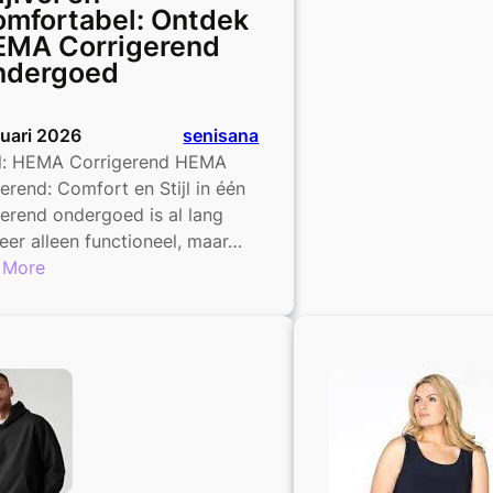
mfortabel: Ontdek
EMA Corrigerend
ndergoed
nuari 2026
senisana
el: HEMA Corrigerend HEMA
erend: Comfort en Stijl in één
erend ondergoed is al lang
eer alleen functioneel, maar…
:
 More
Stijlvol
en
Comfortabel:
Ontdek
HEMA
Corrigerend
Ondergoed