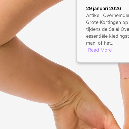
29 januari 2026
Artikel: Overhemde
Grote Kortingen o
tijdens de Sale! Ov
essentiële kledings
man, of het…
:
Read More
Grote
Korting
Tijdens
de
Overhe
Sale
–
Mis
het
Niet!