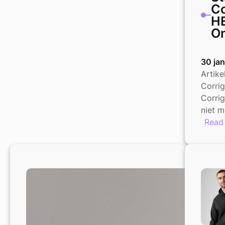
Co
H
O
30 ja
Artik
Corrig
Corrig
niet m
Read