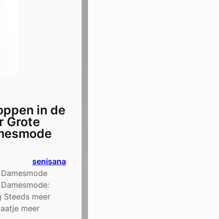
hoppen in de
r Grote
mesmode
senisana
en Damesmode
n Damesmode:
ig Steeds meer
aatje meer