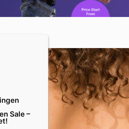
tingen
e
n Sale –
et!