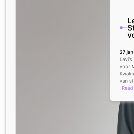
Le
St
v
27 jan
Levi’s 
voor M
Kwalit
van st
Read