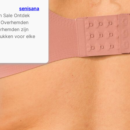
senisana
n Sale Ontdek
p Overhemden
erhemden zijn
tukken voor elke
en
mden