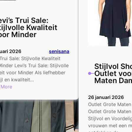
vi’s Trui Sale:
ijlvolle Kwaliteit
oor Minder
uari 2026
senisana
Trui Sale: Stijlvolle Kwaliteit
Stijlvol S
inder Levi’s Trui Sale: Stijlvolle
Outlet voo
eit voor Minder Als liefhebber
Maten Da
ijl en kwaliteit…
:
 More
Levi’s
26 januari 2026
Trui
Outlet Grote Mat
Sale:
Outlet Grote Mate
Stijlvolle
Stijlvol en Voordel
Kwaliteit
vrouwen met een m
voor