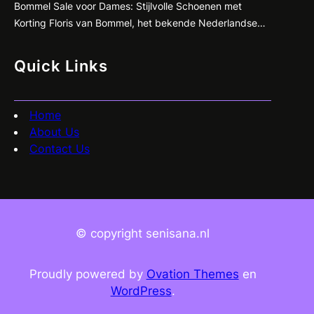
Bommel Sale voor Dames: Stijlvolle Schoenen met
Korting Floris van Bommel, het bekende Nederlandse
schoenenmerk dat synoniem staat voor kwaliteit en
vakmanschap, heeft nu een geweldige sale voor
Quick Links
dames! Ben je op zoek naar stijlvolle en comfortabele
schoenen met een flinke korting? Dan is dit jouw kans…
Home
About Us
Contact Us
© copyright senisana.nl
Proudly powered by
Ovation Themes
en
WordPress
.