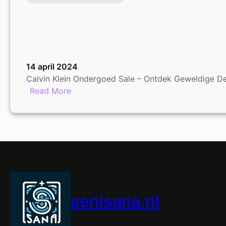
14 april 2024
Calvin Klein Ondergoed Sale – Ontdek Geweldige De
:
Read More
Calvin
Klein
Ondergoed
Sale
–
Ontdek
Geweldige
Deals!
senisana.nl