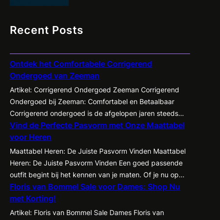
Recent Posts
Ontdek het Comfortabele Corrigerend
Ondergoed van Zeeman
Artikel: Corrigerend Ondergoed Zeeman Corrigerend
Ondergoed bij Zeeman: Comfortabel en Betaalbaar
Corrigerend ondergoed is de afgelopen jaren steeds
Vind de Perfecte Pasvorm met Onze Maattabel
populairder geworden onder zowel mannen als
voor Heren
vrouwen. Het biedt de mogelijkheid om je figuur op een
subtiele manier te accentueren en te corrigeren,
Maattabel Heren: De Juiste Pasvorm Vinden Maattabel
waardoor kleding beter tot zijn recht komt en je
Heren: De Juiste Pasvorm Vinden Een goed passende
zelfvertrouwen een boost krijgt. Een…
outfit begint bij het kennen van je maten. Of je nu op
Floris van Bommel Sale voor Dames: Shop Nu
zoek bent naar een nieuw pak, een casual shirt of een
met Korting!
paar jeans, het is essentieel om te weten welke maat
het beste bij jou past. Met de…
Artikel: Floris van Bommel Sale Dames Floris van