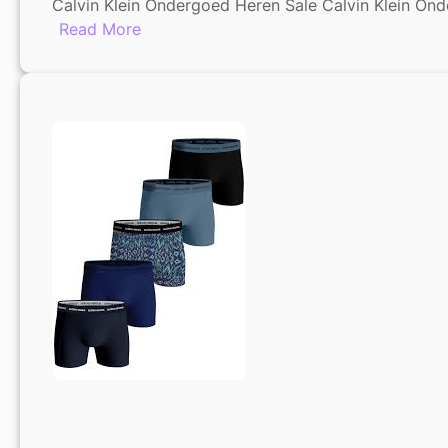
Calvin Klein Ondergoed Heren Sale Calvin Klein Ond
:
Read More
Calvin
Klein
Ondergoed
Heren
Sale:
Profiteer
Nu
van
Hoge
Kortingen!