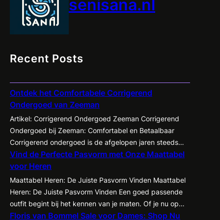
senisana.nl
Recent Posts
Ontdek het Comfortabele Corrigerend
Ondergoed van Zeeman
Artikel: Corrigerend Ondergoed Zeeman Corrigerend
Ondergoed bij Zeeman: Comfortabel en Betaalbaar
Corrigerend ondergoed is de afgelopen jaren steeds
Vind de Perfecte Pasvorm met Onze Maattabel
populairder geworden onder zowel mannen als
voor Heren
vrouwen. Het biedt de mogelijkheid om je figuur op een
subtiele manier te accentueren en te corrigeren,
Maattabel Heren: De Juiste Pasvorm Vinden Maattabel
waardoor kleding beter tot zijn recht komt en je
Heren: De Juiste Pasvorm Vinden Een goed passende
zelfvertrouwen een boost krijgt. Een…
outfit begint bij het kennen van je maten. Of je nu op
Floris van Bommel Sale voor Dames: Shop Nu
zoek bent naar een nieuw pak, een casual shirt of een