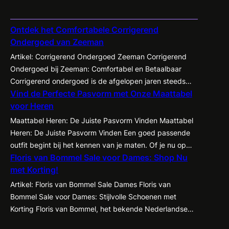
Ontdek het Comfortabele Corrigerend
Ondergoed van Zeeman
Artikel: Corrigerend Ondergoed Zeeman Corrigerend
Ondergoed bij Zeeman: Comfortabel en Betaalbaar
Corrigerend ondergoed is de afgelopen jaren steeds
Vind de Perfecte Pasvorm met Onze Maattabel
populairder geworden onder zowel mannen als
voor Heren
vrouwen. Het biedt de mogelijkheid om je figuur op een
subtiele manier te accentueren en te corrigeren,
Maattabel Heren: De Juiste Pasvorm Vinden Maattabel
waardoor kleding beter tot zijn recht komt en je
Heren: De Juiste Pasvorm Vinden Een goed passende
zelfvertrouwen een boost krijgt. Een…
outfit begint bij het kennen van je maten. Of je nu op
Floris van Bommel Sale voor Dames: Shop Nu
zoek bent naar een nieuw pak, een casual shirt of een
met Korting!
paar jeans, het is essentieel om te weten welke maat
het beste bij jou past. Met de…
Artikel: Floris van Bommel Sale Dames Floris van
Bommel Sale voor Dames: Stijlvolle Schoenen met
Korting Floris van Bommel, het bekende Nederlandse
schoenenmerk dat synoniem staat voor kwaliteit en