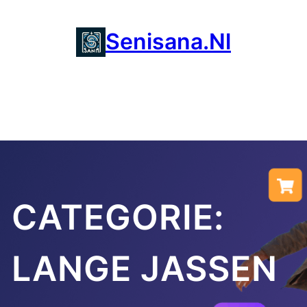
Ga
naar
Senisana.nl
de
inhoud
CATEGORIE:
LANGE JASSEN