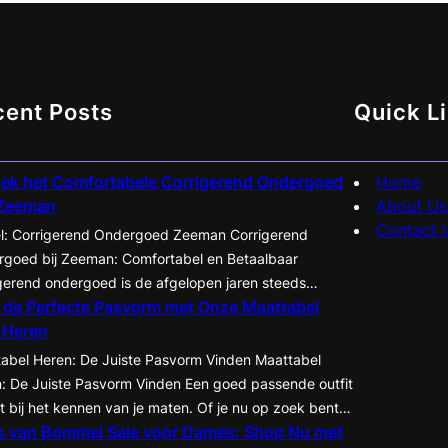
Geweld
Sale:
Deals!
Profiteer
Nu
van
cent Posts
Quick L
Hoge
Kortingen!
ek het Comfortabele Corrigerend Ondergoed
Home
 Zeeman
About Us
Contact 
el: Corrigerend Ondergoed Zeeman Corrigerend
goed bij Zeeman: Comfortabel en Betaalbaar
gerend ondergoed is de afgelopen jaren steeds
 de Perfecte Pasvorm met Onze Maattabel
airder geworden onder zowel mannen als vrouwen.
 Heren
iedt de mogelijkheid om je figuur op een subtiele
r te accentueren en te corrigeren, waardoor kleding
abel Heren: De Juiste Pasvorm Vinden Maattabel
 tot zijn recht komt en je zelfvertrouwen een boost
: De Juiste Pasvorm Vinden Een goed passende outfit
t. Een…
t bij het kennen van je maten. Of je nu op zoek bent
is van Bommel Sale voor Dames: Shop Nu met
een nieuw pak, een casual shirt of een paar jeans, het