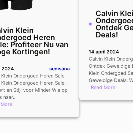
Calvin Kle
Ondergoed
Ontdek G
lvin Klein
Deals!
dergoed Heren
le: Profiteer Nu van
ge Kortingen!
14 april 2024
Calvin Klein Onder
Ontdek Geweldige D
i 2024
senisana
Klein Ondergoed Sa
 Klein Ondergoed Heren Sale
Geweldige Deals! W
 Klein Ondergoed Heren Sale:
:
Read More
t en Stijl voor Minder Wie op
Calvin
s naar…
Klein
:
 More
Onderg
Calvin
Sale
Klein
–
Ondergoed
Ontdek
Heren