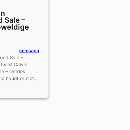
in
 Sale –
eweldige
senisana
goed Sale –
eals! Calvin
le – Ontdek
ie houdt er niet…
oed