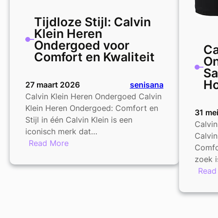
Tijdloze Stijl: Calvin
Klein Heren
Ondergoed voor
Ca
Comfort en Kwaliteit
On
Sa
Ho
27 maart 2026
senisana
Calvin Klein Heren Ondergoed Calvin
Klein Heren Ondergoed: Comfort en
31 me
Stijl in één Calvin Klein is een
Calvin
iconisch merk dat…
Calvin
:
Read More
Comfor
Tijdloze
zoek i
Stijl:
Read
Calvin
Klein
Heren
Ondergoed