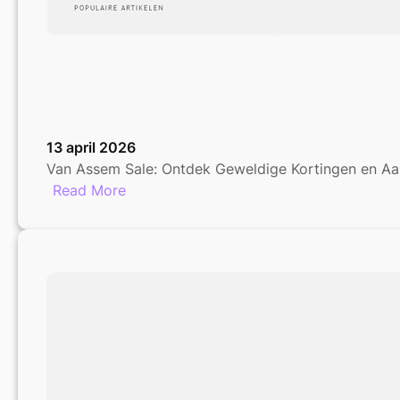
13 april 2026
Van Assem Sale: Ontdek Geweldige Kortingen en Aa
:
Read More
Ontdek
de
Geweldige
Kortingen
van
de
Van
Assem
Sale