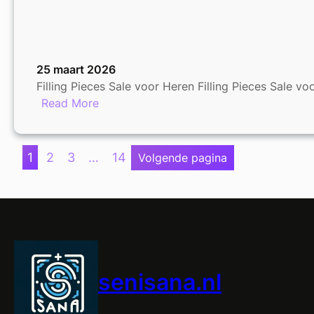
25 maart 2026
Filling Pieces Sale voor Heren Filling Pieces Sale 
:
Read More
Filling
Pieces
Sale
1
2
3
…
14
Volgende pagina
voor
Heren:
Stijlvolle
Schoenen
met
Korting
senisana.nl