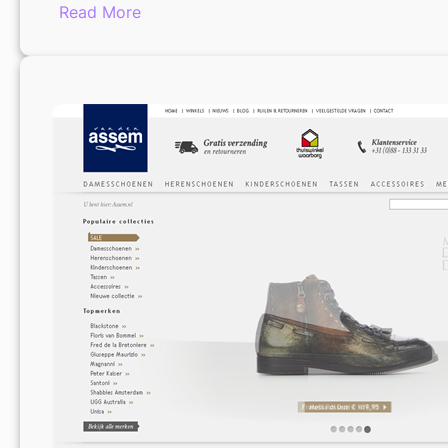
:
Read More
Nike
Sokken
Sale:
Topkwaliteit
voor
Minder
Geld