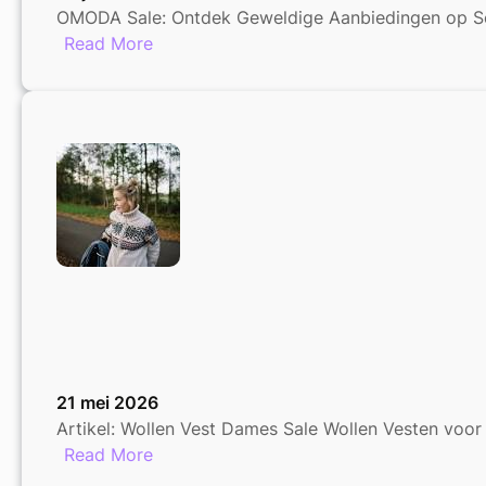
OMODA Sale: Ontdek Geweldige Aanbiedingen op S
:
Read More
Ontdek
Geweldige
Aanbiedingen
tijdens
de
OMODA
Sale
21 mei 2026
Artikel: Wollen Vest Dames Sale Wollen Vesten voo
:
Read More
Prachtige