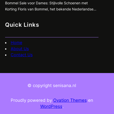
Bommel Sale voor Dames: Stijlvolle Schoenen met
Korting Floris van Bommel, het bekende Nederlandse
schoenenmerk dat synoniem staat voor kwaliteit en
vakmanschap, heeft nu een geweldige sale voor
Quick Links
dames! Ben je op zoek naar stijlvolle en comfortabele
schoenen met een flinke korting? Dan is dit jouw kans…
Home
About Us
Contact Us
© copyright senisana.nl
Proudly powered by
Ovation Themes
en
WordPress
.