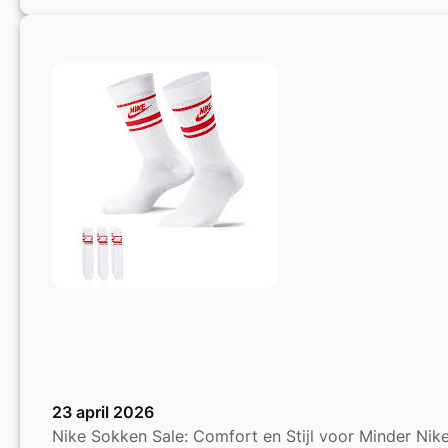
Wollen
Vesten
voor
Dames
in
de
Uitverkoop
23 april 2026
Nike Sokken Sale: Comfort en Stijl voor Minder Nik