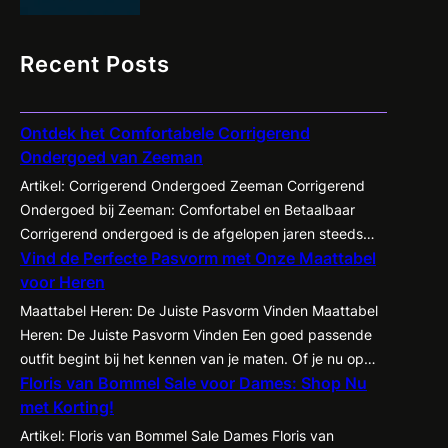
Recent Posts
Ontdek het Comfortabele Corrigerend
Ondergoed van Zeeman
Artikel: Corrigerend Ondergoed Zeeman Corrigerend
Ondergoed bij Zeeman: Comfortabel en Betaalbaar
Corrigerend ondergoed is de afgelopen jaren steeds
Vind de Perfecte Pasvorm met Onze Maattabel
populairder geworden onder zowel mannen als
voor Heren
vrouwen. Het biedt de mogelijkheid om je figuur op een
subtiele manier te accentueren en te corrigeren,
Maattabel Heren: De Juiste Pasvorm Vinden Maattabel
waardoor kleding beter tot zijn recht komt en je
Heren: De Juiste Pasvorm Vinden Een goed passende
zelfvertrouwen een boost krijgt. Een…
outfit begint bij het kennen van je maten. Of je nu op
Floris van Bommel Sale voor Dames: Shop Nu
zoek bent naar een nieuw pak, een casual shirt of een
met Korting!
paar jeans, het is essentieel om te weten welke maat
het beste bij jou past. Met de…
Artikel: Floris van Bommel Sale Dames Floris van