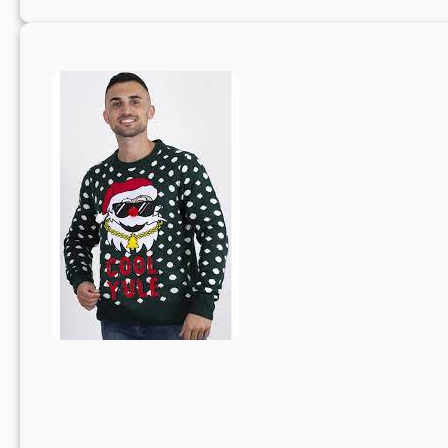
Geweldige
Aanbiedingen
Tijdens
de
Aaiko
Sale