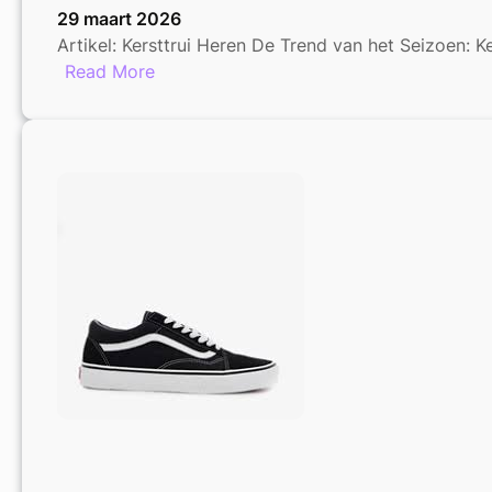
29 maart 2026
Artikel: Kersttrui Heren De Trend van het Seizoen: 
:
Read More
Trendy
Kersttrui
voor
Heren:
Stijlvolle
Feestkleding
voor
de
Feestdagen