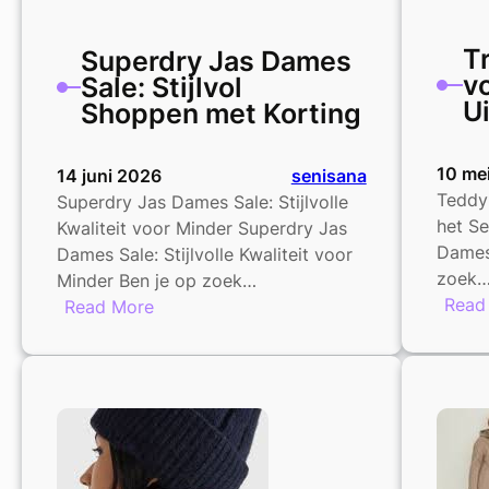
T
Superdry Jas Dames
v
Sale: Stijlvol
U
Shoppen met Korting
10 me
14 juni 2026
senisana
Teddy
Superdry Jas Dames Sale: Stijlvolle
het S
Kwaliteit voor Minder Superdry Jas
Dames 
Dames Sale: Stijlvolle Kwaliteit voor
zoek
Minder Ben je op zoek…
Read
:
Read More
Superdry
Jas
Dames
Sale:
Stijlvol
Shoppen