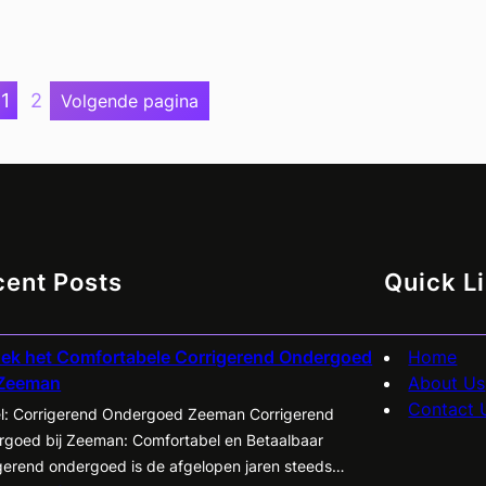
1
2
Volgende pagina
cent Posts
Quick L
ek het Comfortabele Corrigerend Ondergoed
Home
 Zeeman
About Us
Contact 
el: Corrigerend Ondergoed Zeeman Corrigerend
goed bij Zeeman: Comfortabel en Betaalbaar
gerend ondergoed is de afgelopen jaren steeds