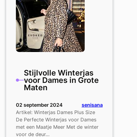
Warm
de
Winter
Door
met
Comfort
en
Klasse
Stijlvolle Winterjas
voor Dames in Grote
Maten
02 september 2024
senisana
Artikel: Winterjas Dames Plus Size
De Perfecte Winterjas voor Dames
met een Maatje Meer Met de winter
voor de deur…