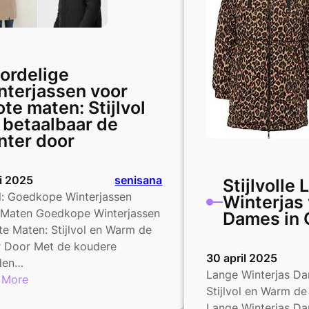
Dames
Uitverkoop
Sale
ordelige
nterjassen voor
ote maten: Stijlvol
 betaalbaar de
nter door
i 2025
senisana
Stijlvolle
l: Goedkope Winterjassen
Winterjas
 Maten Goedkope Winterjassen
Dames in 
te Maten: Stijlvol en Warm de
r Door Met de koudere
30 april 2025
den…
Lange Winterjas D
:
 More
Stijlvol en Warm d
Voordelige
Lange Winterjas D