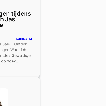
e
gen tijdens
h Jas
e
senisana
 Sale – Ontdek
ingen Woolrich
Ontdek Geweldige
e op zoek…
ige
ingen
h