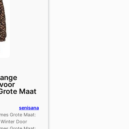
 Lange
 voor
Grote Maat
senisana
ames Grote Maat:
e Winter Door
ames Grote Maat: