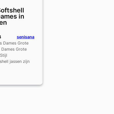
Softshell
Dames in
en
4
senisana
Jas Dames Grote
s Dames Grote
tijl
ell jassen zijn
e
l