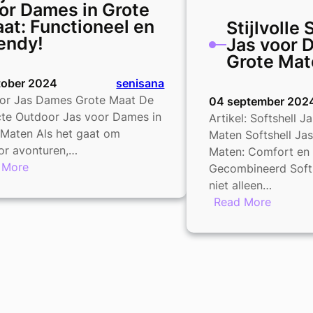
or Dames in Grote
at: Functioneel en
Stijlvolle 
endy!
Jas voor 
Grote Mat
tober 2024
senisana
or Jas Dames Grote Maat De
04 september 202
cte Outdoor Jas voor Dames in
Artikel: Softshell 
 Maten Als het gaat om
Maten Softshell Ja
or avonturen,…
Maten: Comfort en S
:
 More
Gecombineerd Softsh
Stijlvolle
niet alleen…
Outdoor
:
Read More
Jas
Stijlvoll
voor
Softshel
Dames
Jas
in
voor
Grote
Dames
Maat:
in