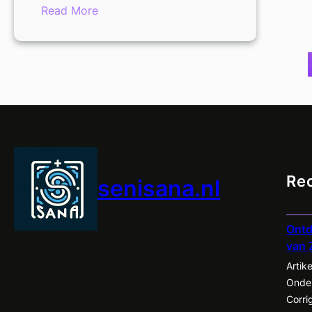
:
Read More
Stijlvolle
Winterjas
voor
Dames
in
Grote
Maten
Re
senisana.nl
Ontd
van
Artik
Onder
Corri