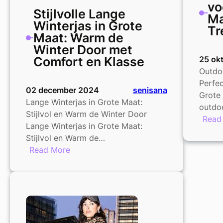
vo
Stijlvolle Lange
Ma
Winterjas in Grote
Tr
Maat: Warm de
Winter Door met
Comfort en Klasse
25 ok
Outdo
Perfe
02 december 2024
senisana
Grote
Lange Winterjas in Grote Maat:
outdo
Stijlvol en Warm de Winter Door
Read
Lange Winterjas in Grote Maat:
Stijlvol en Warm de…
:
Read More
Stijlvolle
Lange
Winterjas
in
Grote
Maat: