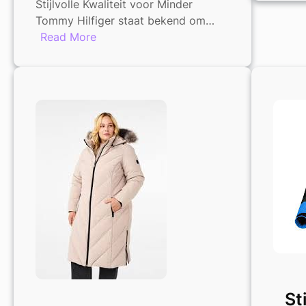
Stijlvolle Kwaliteit voor Minder
Tommy Hilfiger staat bekend om…
:
Read More
Tommy
Hilfiger
Dames
Jas
Sale:
Stijlvolle
Kwaliteit
voor
Minder
St