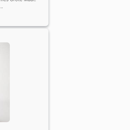
e…
e
as