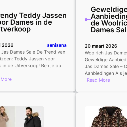
Geweldig
rendy Teddy Jassen
Aanbiedin
oor Dames in de
de Woolric
itverkoop
Dames Sal
i 2026
senisana
20 maart 2026
 Jas Dames Sale De Trend van
Woolrich Jas Dames
eizoen: Teddy Jassen voor
Geweldige Aanbied
in de Uitverkoop! Ben je op
Jas Dames Sale – 
…
Aanbiedingen Als j
:
 More
:
Read More
Trendy
Geweld
Teddy
Aanbied
Jassen
tijdens
voor
de
Dames
Woolric
in
Jas
de