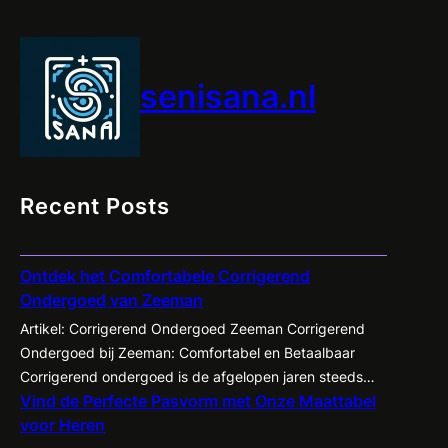
Kwaliteit
voor
Minder
senisana.nl
Recent Posts
Ontdek het Comfortabele Corrigerend
Ondergoed van Zeeman
Artikel: Corrigerend Ondergoed Zeeman Corrigerend
Ondergoed bij Zeeman: Comfortabel en Betaalbaar
Corrigerend ondergoed is de afgelopen jaren steeds
Vind de Perfecte Pasvorm met Onze Maattabel
populairder geworden onder zowel mannen als
voor Heren
vrouwen. Het biedt de mogelijkheid om je figuur op een