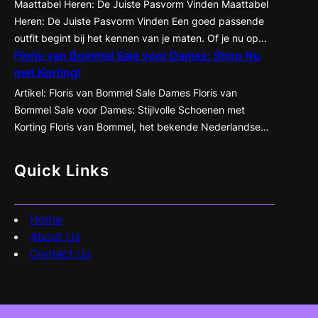
subtiele manier te accentueren en te corrigeren,
Maattabel Heren: De Juiste Pasvorm Vinden Maattabel
waardoor kleding beter tot zijn recht komt en je
Heren: De Juiste Pasvorm Vinden Een goed passende
zelfvertrouwen een boost krijgt. Een…
outfit begint bij het kennen van je maten. Of je nu op
Floris van Bommel Sale voor Dames: Shop Nu
zoek bent naar een nieuw pak, een casual shirt of een
met Korting!
paar jeans, het is essentieel om te weten welke maat
het beste bij jou past. Met de…
Artikel: Floris van Bommel Sale Dames Floris van
Bommel Sale voor Dames: Stijlvolle Schoenen met
Korting Floris van Bommel, het bekende Nederlandse
schoenenmerk dat synoniem staat voor kwaliteit en
vakmanschap, heeft nu een geweldige sale voor
Quick Links
dames! Ben je op zoek naar stijlvolle en comfortabele
schoenen met een flinke korting? Dan is dit jouw kans…
Home
About Us
Contact Us