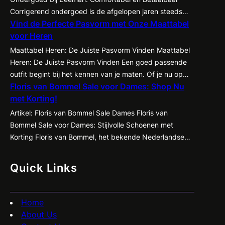
Corrigerend ondergoed is de afgelopen jaren steeds
Vind de Perfecte Pasvorm met Onze Maattabel
populairder geworden onder zowel mannen als
voor Heren
vrouwen. Het biedt de mogelijkheid om je figuur op een
subtiele manier te accentueren en te corrigeren,
Maattabel Heren: De Juiste Pasvorm Vinden Maattabel
waardoor kleding beter tot zijn recht komt en je
Heren: De Juiste Pasvorm Vinden Een goed passende
zelfvertrouwen een boost krijgt. Een…
outfit begint bij het kennen van je maten. Of je nu op
Floris van Bommel Sale voor Dames: Shop Nu
zoek bent naar een nieuw pak, een casual shirt of een
met Korting!
paar jeans, het is essentieel om te weten welke maat
het beste bij jou past. Met de…
Artikel: Floris van Bommel Sale Dames Floris van
Bommel Sale voor Dames: Stijlvolle Schoenen met
Korting Floris van Bommel, het bekende Nederlandse
schoenenmerk dat synoniem staat voor kwaliteit en
vakmanschap, heeft nu een geweldige sale voor
Quick Links
dames! Ben je op zoek naar stijlvolle en comfortabele
schoenen met een flinke korting? Dan is dit jouw kans…
Home
About Us