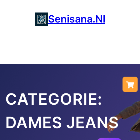
Ga
naar
Senisana.nl
de
inhoud
CATEGORIE:
DAMES JEANS