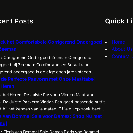
cent Posts
Quick L
ek het Comfortabele Corrigerend Ondergoed
Home
 Zeeman
About Us
Contact 
el: Corrigerend Ondergoed Zeeman Corrigerend
goed bij Zeeman: Comfortabel en Betaalbaar
gerend ondergoed is de afgelopen jaren steeds
 de Perfecte Pasvorm met Onze Maattabel
airder geworden onder zowel mannen als vrouwen.
 Heren
iedt de mogelijkheid om je figuur op een subtiele
r te accentueren en te corrigeren, waardoor kleding
abel Heren: De Juiste Pasvorm Vinden Maattabel
 tot zijn recht komt en je zelfvertrouwen een boost
: De Juiste Pasvorm Vinden Een goed passende outfit
t. Een…
t bij het kennen van je maten. Of je nu op zoek bent
is van Bommel Sale voor Dames: Shop Nu met
een nieuw pak, een casual shirt of een paar jeans, het
ing!
sentieel om te weten welke maat het beste bij jou past.
de…
el: Floris van Bommel Sale Dames Floris van Bommel