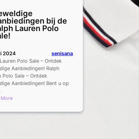
eweldige
nbiedingen bij de
lph Lauren Polo
le!
ni 2024
senisana
Lauren Polo Sale – Ontdek
dige Aanbiedingen! Ralph
 Polo Sale – Ontdek
dige Aanbiedingen! Bent u op
…
:
 More
Geweldige
Aanbiedingen
bij
de
Ralph