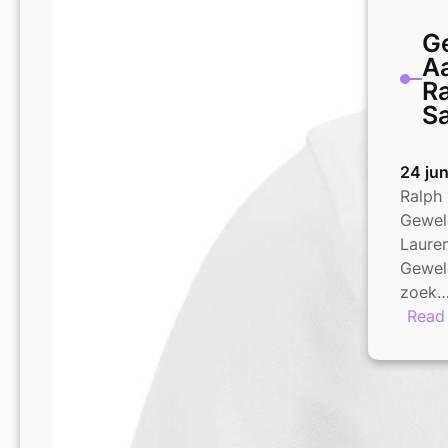
G
Aa
Ra
Sa
24 ju
Ralph 
Gewel
Lauren
Gewel
zoek
Read