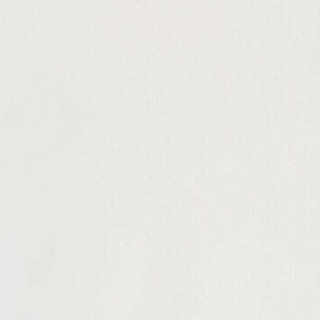
Lauren
Polo
Sale!