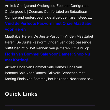
Artikel: Corrigerend Ondergoed Zeeman Corrigerend
Ondergoed bij Zeeman: Comfortabel en Betaalbaar
Corrigerend ondergoed is de afgelopen jaren steeds
Vind de Perfecte Pasvorm met Onze Maattabel
populairder geworden onder zowel mannen als
voor Heren
vrouwen. Het biedt de mogelijkheid om je figuur op een
subtiele manier te accentueren en te corrigeren,
Maattabel Heren: De Juiste Pasvorm Vinden Maattabel
waardoor kleding beter tot zijn recht komt en je
Heren: De Juiste Pasvorm Vinden Een goed passende
zelfvertrouwen een boost krijgt. Een…
outfit begint bij het kennen van je maten. Of je nu op
Floris van Bommel Sale voor Dames: Shop Nu
zoek bent naar een nieuw pak, een casual shirt of een
met Korting!
paar jeans, het is essentieel om te weten welke maat
het beste bij jou past. Met de…
Artikel: Floris van Bommel Sale Dames Floris van
Bommel Sale voor Dames: Stijlvolle Schoenen met
Korting Floris van Bommel, het bekende Nederlandse
schoenenmerk dat synoniem staat voor kwaliteit en
vakmanschap, heeft nu een geweldige sale voor
Quick Links
dames! Ben je op zoek naar stijlvolle en comfortabele
schoenen met een flinke korting? Dan is dit jouw kans…