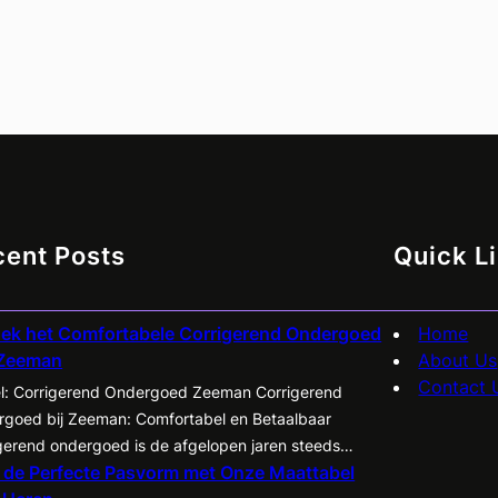
cent Posts
Quick L
ek het Comfortabele Corrigerend Ondergoed
Home
 Zeeman
About Us
Contact 
el: Corrigerend Ondergoed Zeeman Corrigerend
goed bij Zeeman: Comfortabel en Betaalbaar
gerend ondergoed is de afgelopen jaren steeds
 de Perfecte Pasvorm met Onze Maattabel
airder geworden onder zowel mannen als vrouwen.