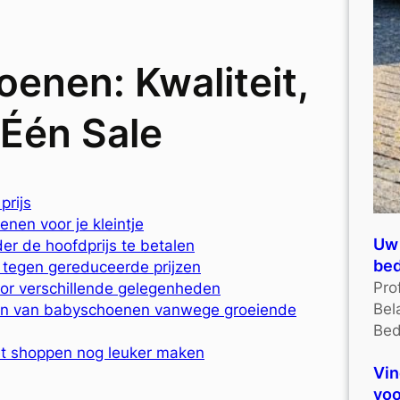
enen: Kwaliteit,
 Één Sale
prijs
nen voor je kleintje
Uw 
er de hoofdprijs te betalen
bed
tegen gereduceerde prijzen
Pro
oor verschillende gelegenheden
Bel
ngen van babyschoenen vanwege groeiende
Bed
het shoppen nog leuker maken
Vin
voo