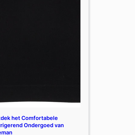
dek het Comfortabele
rigerend Ondergoed van
eman