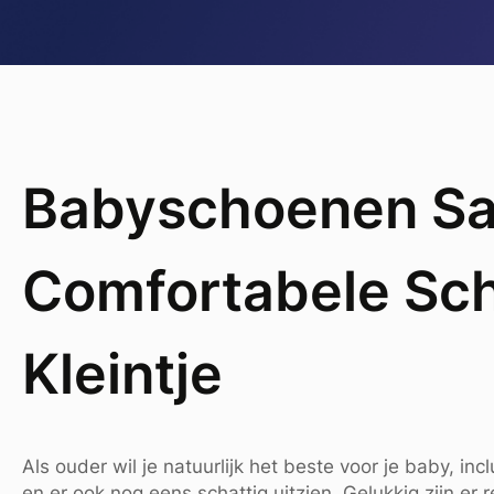
Babyschoenen Sale
Comfortabele Sc
Kleintje
Als ouder wil je natuurlijk het beste voor je baby, in
en er ook nog eens schattig uitzien. Gelukkig zijn er 