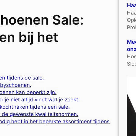
Haa
Haa
hoenen Sale:
Opl
Pro
en bij het
Mee
onz
Hoe
Slo
n tijdens de sale.
babyschoenen.
oenen kan beperkt zijn.
e niet altijd vindt wat je zoekt.
ocht raken tijdens een sale.
n de gewenste kwaliteitsnormen.
nodig hebt in het beperkte assortiment tijdens