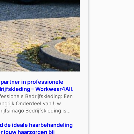
partner in professionele
rijfskleding – Workwear4All.
fessionele Bedrijfskleding: Een
angrijk Onderdeel van Uw
rijfsimago Bedrijfskleding is…
d de ideale haarbehandeling
r jouw haarzorgen bij