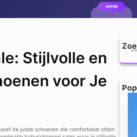
Zoe
S
: Stijlvolle en
e
a
r
hoenen voor Je
c
h
Pop
clusief de juiste schoenen die comfortabel zitten
regelmatig babyschoenen sales waar je stijlvolle