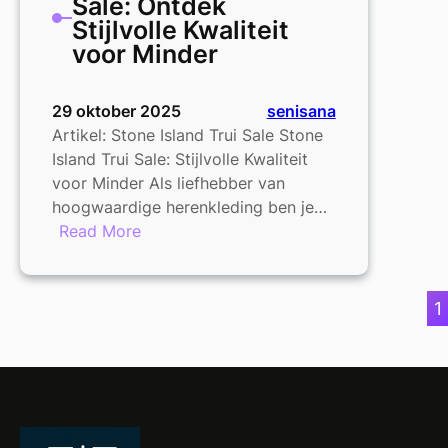
Sale: Ontdek
Stijlvolle Kwaliteit
voor Minder
29 oktober 2025
senisana
Artikel: Stone Island Trui Sale Stone
Island Trui Sale: Stijlvolle Kwaliteit
voor Minder Als liefhebber van
hoogwaardige herenkleding ben je…
:
Read More
Stone
Island
Trui
1
Sale:
Ontdek
Stijlvolle
Kwaliteit
voor
Minder