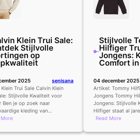
lvin Klein Trui Sale:
Stijlvolle
tdek Stijlvolle
Hilfiger Tr
rtingen op
Jongens: K
pkwaliteit
Comfort in
cember 2025
senisana
04 december 2025
 Klein Trui Sale Calvin Klein
Artikel: Tommy Hilf
le: Stijlvolle Kwaliteit voor
Jongens Tommy Hilf
 Ben je op zoek naar
Jongens: Stijlvolle
aardige kleding van…
Hilfiger staat al j
:
:
 More
Read More
Calvin
Stijlvoll
Klein
Tommy