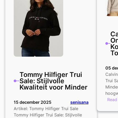
Kwaliteit
in
Één
Ca
On
Ko
To
05 de
Tommy Hilfiger Trui
Calvin
Sale: Stijlvolle
Trui Sa
Kwaliteit voor Minder
Minder
hoogw
Read
15 december 2025
senisana
Artikel: Tommy Hilfiger Trui Sale
Tommy Hilfiger Trui Sale: Stijlvolle