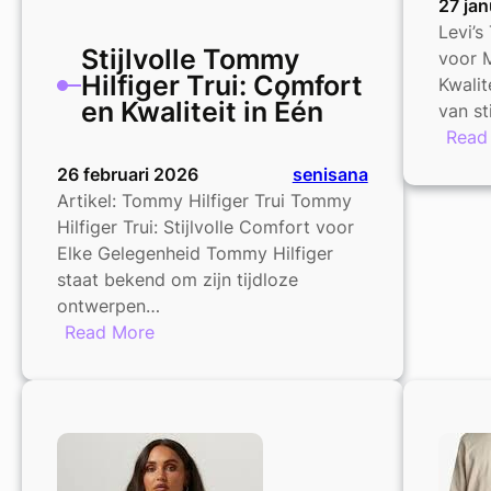
27 jan
Levi’s 
Stijlvolle Tommy
voor M
Hilfiger Trui: Comfort
Kwalit
en Kwaliteit in Één
van st
Read
26 februari 2026
senisana
Artikel: Tommy Hilfiger Trui Tommy
Hilfiger Trui: Stijlvolle Comfort voor
Elke Gelegenheid Tommy Hilfiger
staat bekend om zijn tijdloze
ontwerpen…
:
Read More
Stijlvolle
Tommy
Hilfiger
Trui:
Comfort
en