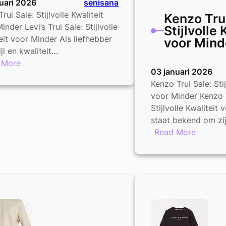
uari 2026
senisana
Trui Sale: Stijlvolle Kwaliteit
Kenzo Trui
inder Levi’s Trui Sale: Stijlvolle
Stijlvolle 
eit voor Minder Als liefhebber
voor Mind
ijl en kwaliteit…
:
 More
03 januari 2026
Levi’s
Kenzo Trui Sale: Stij
Trui
voor Minder Kenzo T
Sale:
Stijlvolle Kwaliteit
Stijlvolle
staat bekend om zi
Kwaliteit
:
Read More
voor
Kenzo
Minder
Trui
Sale:
Stijlvoll
Kwalitei
voor
Minder