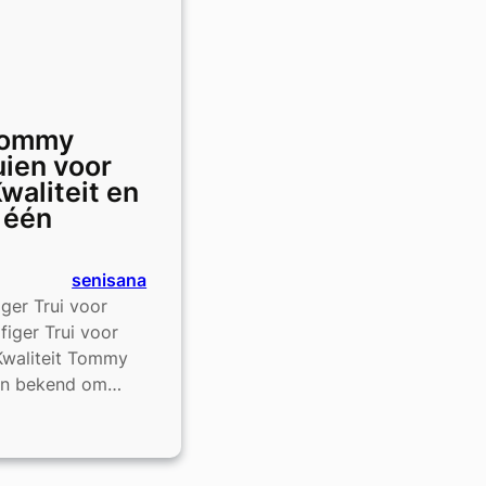
 Tommy
uien voor
waliteit en
 één
senisana
iger Trui voor
iger Trui voor
 Kwaliteit Tommy
aren bekend om…
e