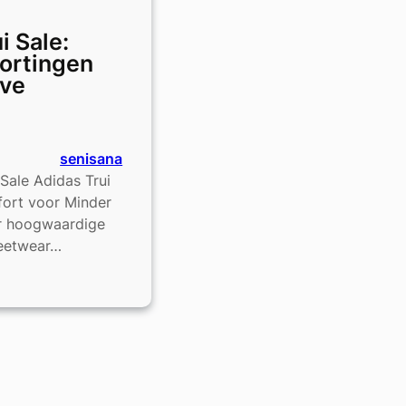
i Sale:
Kortingen
eve
senisana
 Sale Adidas Trui
mfort voor Minder
ar hoogwaardige
reetwear…
e
en