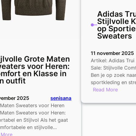
Adidas Tru
Stijlvolle 
op Sporti
Sweaters
11 november 2025
ijlvolle Grote Maten
Artikel: Adidas Trui
eaters voor Heren:
Sale: Stijlvolle Co
mfort en Klasse in
Ben je op zoek na
n outfit
sportkleding en st
:
Read More
Adidas
vember 2025
senisana
Trui
 Maten Sweaters voor Heren
Sale:
 Maten Sweaters voor Heren:
Stijlvoll
tabel en Stijlvol Als het gaat
Korting
fortabele en stijlvolle…
op
:
 More