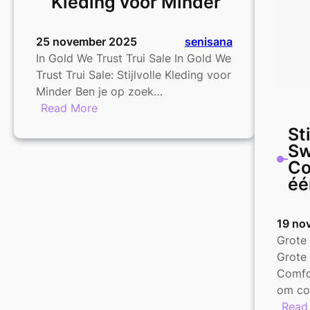
Kleding voor Minder
25 november 2025
senisana
In Gold We Trust Trui Sale In Gold We
Trust Trui Sale: Stijlvolle Kleding voor
Minder Ben je op zoek…
:
Read More
In
St
Gold
Sw
We
Co
Trust
éé
Trui
Sale:
Stijlvolle
19 no
Kleding
Grote
voor
Grote
Minder
Comfor
om com
Read