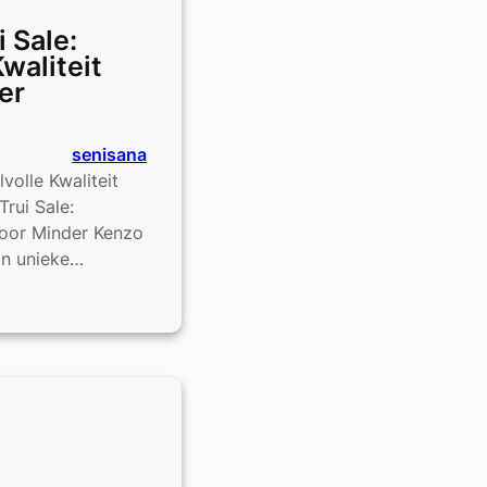
 Sale:
Kwaliteit
er
senisana
lvolle Kwaliteit
rui Sale:
 voor Minder Kenzo
jn unieke…
e
t