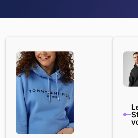
Le
St
v