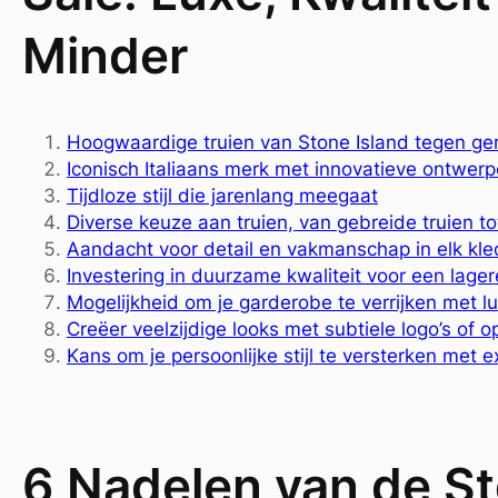
Minder
Hoogwaardige truien van Stone Island tegen ge
Iconisch Italiaans merk met innovatieve ontwer
Tijdloze stijl die jarenlang meegaat
Diverse keuze aan truien, van gebreide truien t
Aandacht voor detail en vakmanschap in elk kle
Investering in duurzame kwaliteit voor een lagere
Mogelijkheid om je garderobe te verrijken met l
Creëer veelzijdige looks met subtiele logo’s of 
Kans om je persoonlijke stijl te versterken met e
6 Nadelen van de St