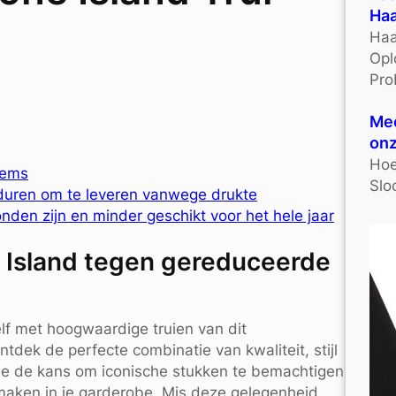
Haa
Haa
Opl
Pro
Mee
onz
Hoe
tems
Slo
 duren om te leveren vanwege drukte
den zijn en minder geschikt voor het hele jaar
 Island tegen gereduceerde
elf met hoogwaardige truien van dit
ek de perfecte combinatie van kwaliteit, stijl
 je de kans om iconische stukken te bemachtigen
t maken in je garderobe. Mis deze gelegenheid