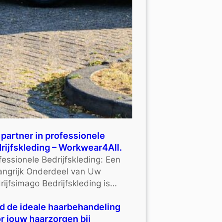
partner in professionele
rijfskleding – Workwear4All.
fessionele Bedrijfskleding: Een
angrijk Onderdeel van Uw
rijfsimago Bedrijfskleding is…
d de ideale haarbehandeling
r jouw haarzorgen bij