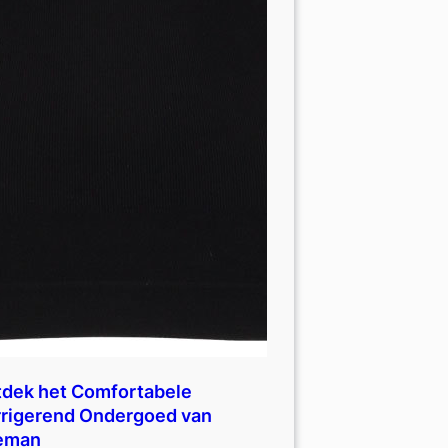
dek het Comfortabele
rigerend Ondergoed van
eman