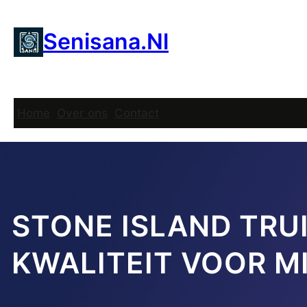
Ga
naar
Senisana.nl
de
inhoud
Home
Over ons
Contact
STONE ISLAND TRUI
KWALITEIT VOOR M