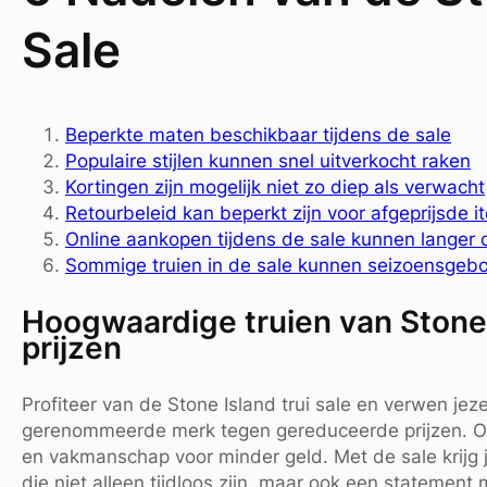
Sale
Beperkte maten beschikbaar tijdens de sale
Populaire stijlen kunnen snel uitverkocht raken
Kortingen zijn mogelijk niet zo diep als verwacht
Retourbeleid kan beperkt zijn voor afgeprijsde i
Online aankopen tijdens de sale kunnen langer
Sommige truien in de sale kunnen seizoensgebon
Hoogwaardige truien van Stone
prijzen
Profiteer van de Stone Island trui sale en verwen jez
gerenommeerde merk tegen gereduceerde prijzen. Ontd
en vakmanschap voor minder geld. Met de sale krijg
die niet alleen tijdloos zijn, maar ook een statemen