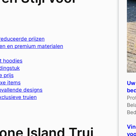
reduceerde prijzen
pen en premium materialen
ot hoodies
dingstuk
 prijs
uxe items
Uw 
opvallende designs
bed
xclusieve truien
Pro
Bel
Bed
Vin
one Island Trui
voo