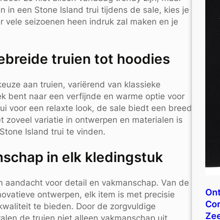
 in een Stone Island trui tijdens de sale, kies je
ver vele seizoenen heen indruk zal maken en je
ebreide truien tot hoodies
keuze aan truien, variërend van klassieke
oek bent naar een verfijnde en warme optie voor
ui voor een relaxte look, de sale biedt een breed
 zoveel variatie in ontwerpen en materialen is
tone Island trui te vinden.
schap in elk kledingstuk
 van aandacht voor detail en vakmanschap. Van de
Ont
novatieve ontwerpen, elk item is met precisie
Cor
kwaliteit te bieden. Door de zorgvuldige
Ze
alen de truien niet alleen vakmanschap uit,