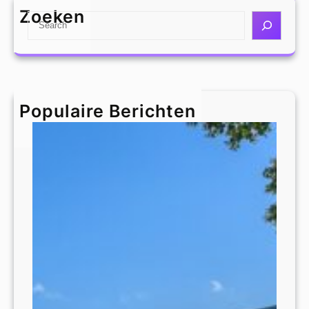
Zoeken
S
e
a
r
c
h
Populaire Berichten