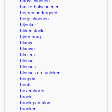
babyschoenen
basketbalschoenen
beeren ondergoed
bergschoenen
bijenkorf
birkenstock
bjorn borg
blauw
blauwe
blazers
blouse
blouses
blouses en tunieken
bonprix
boots
boxershorts
broek
broek pantalon
broeken