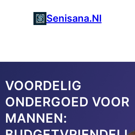
Ga
naar
Senisana.nl
de
inhoud
VOORDELIG
ONDERGOED VOOR
MANNEN:
BUDGETVRIENDELI