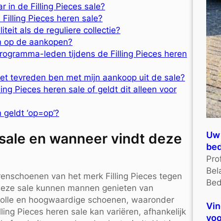
 in de Filling Pieces sale?
 Filling Pieces heren sale?
teit als de reguliere collectie?
en op de aankopen?
sprogramma-leden tijdens de Filling Pieces heren
 niet tevreden ben met mijn aankoop uit de sale?
ling Pieces heren sale of geldt dit alleen voor
n geldt ‘op=op’?
Uw 
n sale en wanneer vindt deze
bed
Pro
Bel
erenschoenen van het merk Filling Pieces tegen
Bed
deze sale kunnen mannen genieten van
jlvolle en hoogwaardige schoenen, waaronder
Vin
ing Pieces heren sale kan variëren, afhankelijk
voo