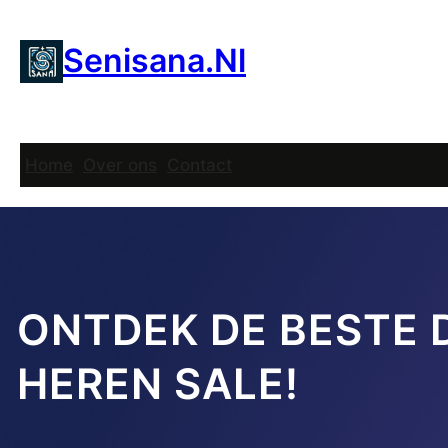
Ga
naar
Senisana.nl
de
inhoud
Home
Over ons
Contact
ONTDEK DE BESTE D
HEREN SALE!