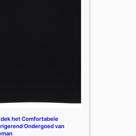
dek het Comfortabele
rigerend Ondergoed van
eman