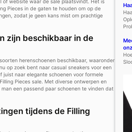
 of website waar de sale plaatsvindt. Het is
Haa
ling Pieces in de gaten te houden om op de
Haa
ngen, zodat je geen kans mist om prachtige
Opl
Pro
 zijn beschikbaar in de
Mee
onz
Hoe
nde soorten herenschoenen beschikbaar, waaronder
Slo
e nu op zoek bent naar casual sneakers voor een
 of juist naar elegante schoenen voor formele
illing Pieces sale. Met diverse ontwerpen en
ke man een passend paar schoenen te vinden dat
ingen tijdens de Filling