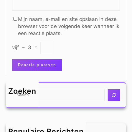
Mijn naam, e-mail en site opslaan in deze
browser voor de volgende keer wanneer ik
een reactie plaats.
vijf
−
3
=
Zoeken
S
e
a
r
c
h
Populaire Berichten