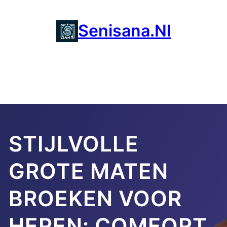
Ga
naar
Senisana.nl
de
inhoud
STIJLVOLLE
GROTE MATEN
BROEKEN VOOR
HEREN: COMFORT