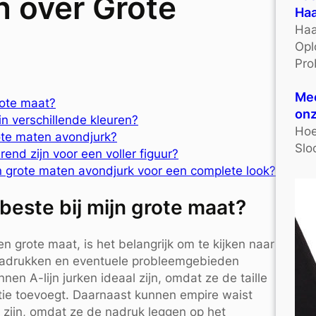
n over Grote
Haa
Haa
Opl
Pro
Mee
grote maat?
onz
in verschillende kleuren?
Hoe
rote maten avondjurk?
Slo
erend zijn voor een voller figuur?
n grote maten avondjurk voor een complete look?
 beste bij mijn grote maat?
en grote maat, is het belangrijk om te kijken naar
nadrukken en eventuele probleemgebieden
n A-lijn jurken ideaal zijn, omdat ze de taille
ntie toevoegt. Daarnaast kunnen empire waist
d zijn, omdat ze de nadruk leggen op het