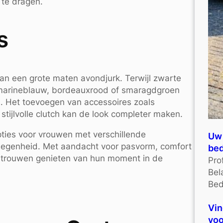
 te dragen.
s
 van een grote maten avondjurk. Terwijl zwarte
ls marineblauw, bordeauxrood of smaragdgroen
n. Het toevoegen van accessoires zoals
tijlvolle clutch kan de look completer maken.
ties voor vrouwen met verschillende
Uw 
elegenheid. Met aandacht voor pasvorm, comfort
bed
ertrouwen genieten van hun moment in de
Pro
Bel
Bed
Vin
voo