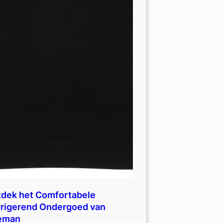
dek het Comfortabele
rigerend Ondergoed van
eman