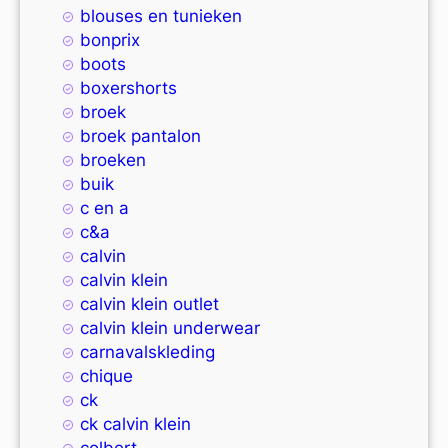
blouses en tunieken
bonprix
boots
boxershorts
broek
broek pantalon
broeken
buik
c en a
c&a
calvin
calvin klein
calvin klein outlet
calvin klein underwear
carnavalskleding
chique
ck
ck calvin klein
colbert