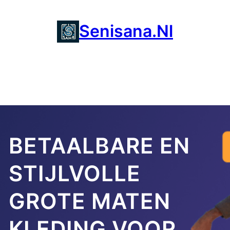
Ga
naar
Senisana.nl
de
inhoud
BETAALBARE EN
STIJLVOLLE
GROTE MATEN
KLEDING VOOR