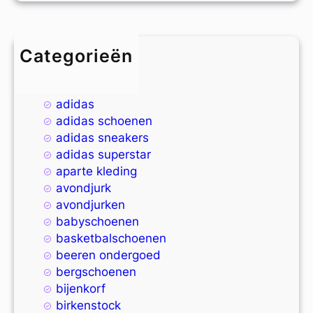
Categorieën
4xl
9xl
adidas
adidas schoenen
adidas sneakers
adidas superstar
aparte kleding
avondjurk
avondjurken
babyschoenen
basketbalschoenen
beeren ondergoed
bergschoenen
bijenkorf
birkenstock