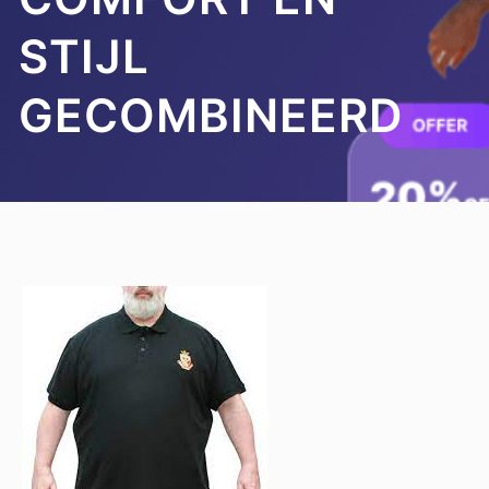
STIJL
GECOMBINEERD