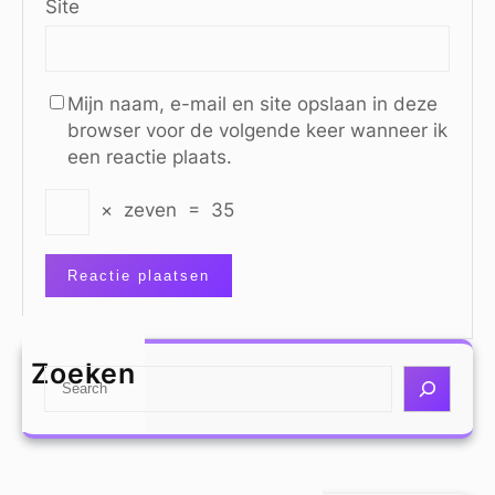
Site
Mijn naam, e-mail en site opslaan in deze
browser voor de volgende keer wanneer ik
een reactie plaats.
×
zeven
=
35
Zoeken
S
e
a
r
c