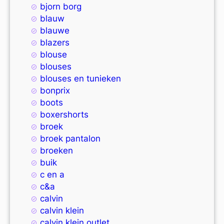
bjorn borg
blauw
blauwe
blazers
blouse
blouses
blouses en tunieken
bonprix
boots
boxershorts
broek
broek pantalon
broeken
buik
c en a
c&a
calvin
calvin klein
calvin klein outlet