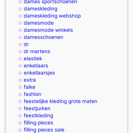
dames sportschoenen
dameskleding
dameskleding webshop
damesmode
damesmode winkels
damesschoenen
dr
dr martens
elastiek
enkellaars
enkellaarsjes
extra
falke
fashion
feestelijke kleding grote maten
feestjurken
feestkleding
filling pieces
filling pieces sale