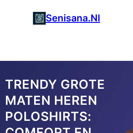
Ga
naar
Senisana.nl
de
inhoud
TRENDY GROTE
MATEN HEREN
POLOSHIRTS:
COMFORT EN