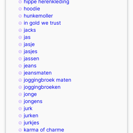
hippe herenkleding
hoodie
hunkemoller
in gold we trust
jacks
jas
jasje
jasjes
jassen
jeans
jeansmaten
joggingbroek maten
joggingbroeken
jonge
jongens
jurk
jurken
jurkjes
karma of charme