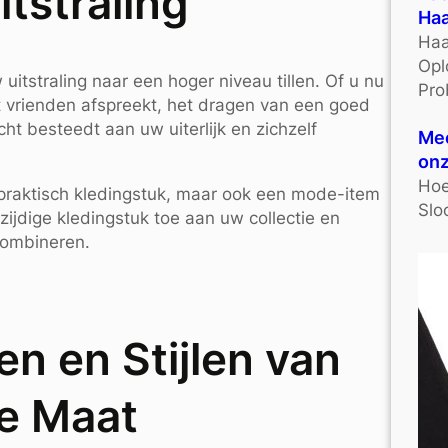
tstraling
Haa
Haa
Opl
itstraling naar een hoger niveau tillen. Of u nu
Pro
t vrienden afspreekt, het dragen van een goed
ht besteedt aan uw uiterlijk en zichzelf
Mee
onz
Hoe
n praktisch kledingstuk, maar ook een mode-item
Slo
lzijdige kledingstuk toe aan uw collectie en
combineren.
en en Stijlen van
te Maat