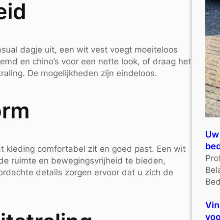
eid
ual dagje uit, een wit vest voegt moeiteloos
hemd en chino’s voor een nette look, of draag het
traling. De mogelijkheden zijn eindeloos.
orm
Uw 
bed
t kleding comfortabel zit en goed past. Een wit
Pro
de ruimte en bewegingsvrijheid te bieden,
Bel
oordachte details zorgen ervoor dat u zich de
Bed
Vin
voo