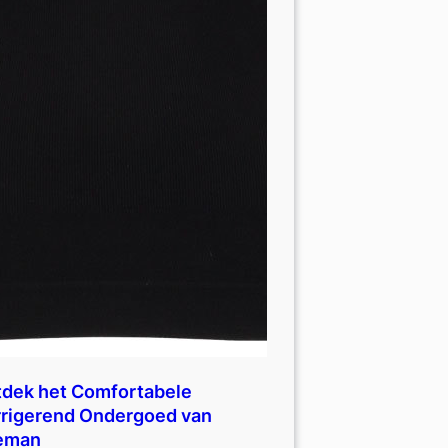
dek het Comfortabele
rigerend Ondergoed van
eman