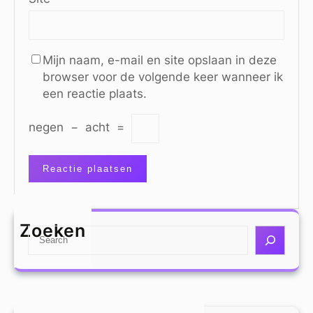
Mijn naam, e-mail en site opslaan in deze
browser voor de volgende keer wanneer ik
een reactie plaats.
negen
−
acht
=
Zoeken
S
e
a
r
c