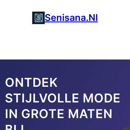
Ga
naar
Senisana.nl
de
inhoud
ONTDEK
STIJLVOLLE MODE
IN GROTE MATEN
BIJ