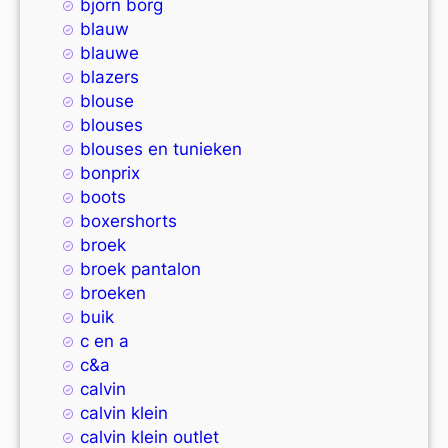
bjorn borg
blauw
blauwe
blazers
blouse
blouses
blouses en tunieken
bonprix
boots
boxershorts
broek
broek pantalon
broeken
buik
c en a
c&a
calvin
calvin klein
calvin klein outlet