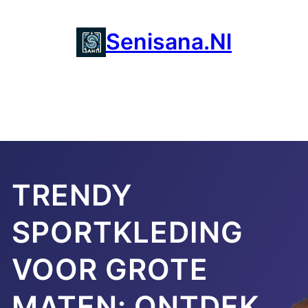
Ga
naar
Senisana.nl
de
inhoud
TRENDY
SPORTKLEDING
VOOR GROTE
MATEN: ONTDEK