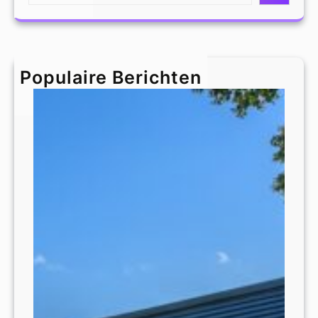
a
r
c
h
Populaire Berichten