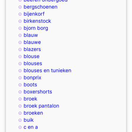
bergschoenen
bijenkorf
birkenstock
bjorn borg
blauw
blauwe
blazers
blouse
blouses
blouses en tunieken
bonprix
boots
boxershorts
broek
broek pantalon
broeken
buik
c en a