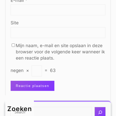
E-mail
*
Site
Mijn naam, e-mail en site opslaan in deze
browser voor de volgende keer wanneer ik
een reactie plaats.
negen
×
=
63
Zoeken
S
e