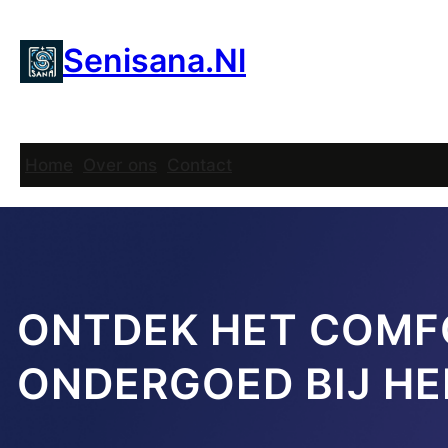
Ga
naar
Senisana.nl
de
inhoud
Home
Over ons
Contact
ONTDEK HET COMF
ONDERGOED BIJ H