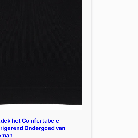
dek het Comfortabele
rigerend Ondergoed van
eman