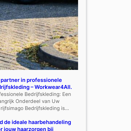
partner in professionele
rijfskleding – Workwear4All.
fessionele Bedrijfskleding: Een
angrijk Onderdeel van Uw
rijfsimago Bedrijfskleding is…
d de ideale haarbehandeling
r jouw haarzorgen bij