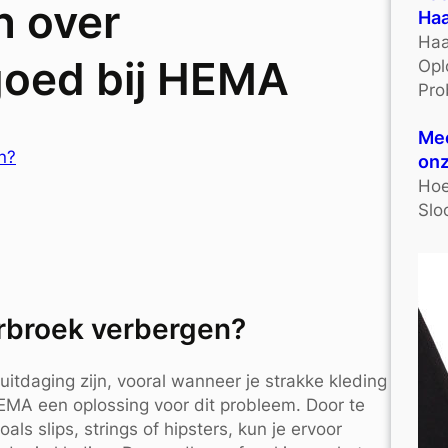
n over
Haa
Haa
goed bij HEMA
Opl
Pro
Mee
n?
onz
Hoe
Slo
erbroek verbergen?
itdaging zijn, vooral wanneer je strakke kleding
EMA een oplossing voor dit probleem. Door te
s slips, strings of hipsters, kun je ervoor