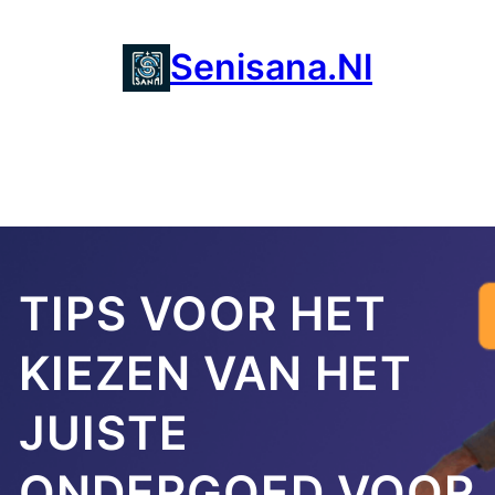
Ga
naar
Senisana.nl
de
inhoud
TIPS VOOR HET
KIEZEN VAN HET
JUISTE
ONDERGOED VOOR