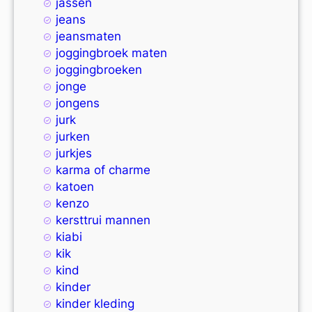
jassen
jeans
jeansmaten
joggingbroek maten
joggingbroeken
jonge
jongens
jurk
jurken
jurkjes
karma of charme
katoen
kenzo
kersttrui mannen
kiabi
kik
kind
kinder
kinder kleding