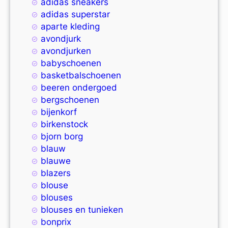
adidas sneakers
adidas superstar
aparte kleding
avondjurk
avondjurken
babyschoenen
basketbalschoenen
beeren ondergoed
bergschoenen
bijenkorf
birkenstock
bjorn borg
blauw
blauwe
blazers
blouse
blouses
blouses en tunieken
bonprix