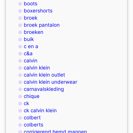
boots
boxershorts
broek
broek pantalon
broeken
buik
c en a
c&a
calvin
calvin klein
calvin klein outlet
calvin klein underwear
carnavalskleding
chique
ck
ck calvin klein
colbert
colberts
corrigerend hemd mannen