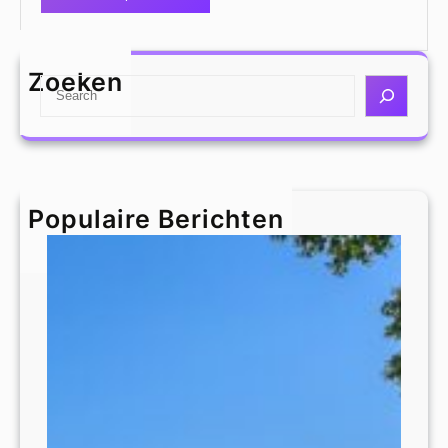
Zoeken
S
e
a
r
c
h
Populaire Berichten