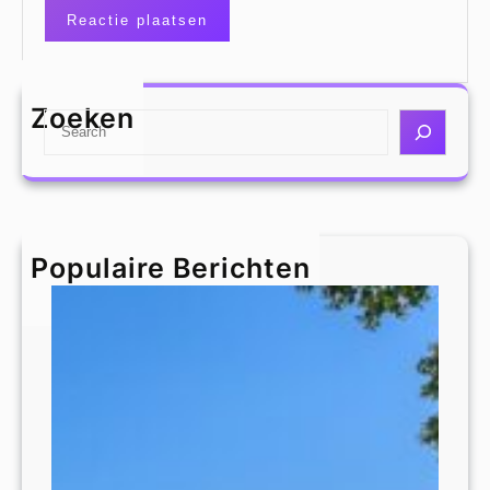
Zoeken
S
e
a
r
c
h
Populaire Berichten