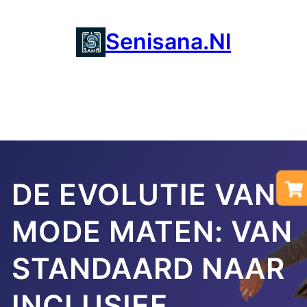
Ga
naar
Senisana.nl
de
inhoud
DE EVOLUTIE VAN
MODE MATEN: VAN
STANDAARD NAAR
INCLUSIEF