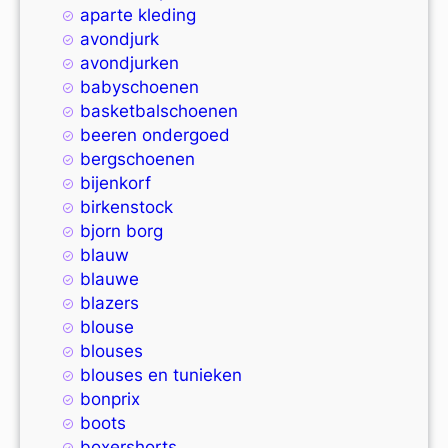
aparte kleding
avondjurk
avondjurken
babyschoenen
basketbalschoenen
beeren ondergoed
bergschoenen
bijenkorf
birkenstock
bjorn borg
blauw
blauwe
blazers
blouse
blouses
blouses en tunieken
bonprix
boots
boxershorts