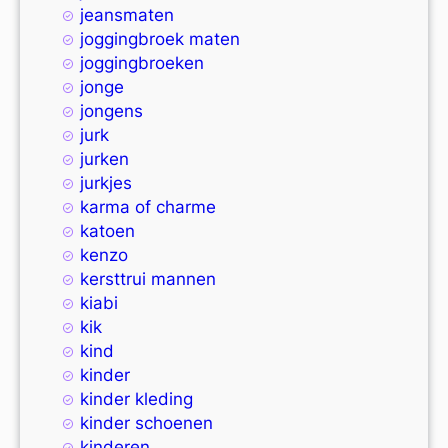
jeansmaten
joggingbroek maten
joggingbroeken
jonge
jongens
jurk
jurken
jurkjes
karma of charme
katoen
kenzo
kersttrui mannen
kiabi
kik
kind
kinder
kinder kleding
kinder schoenen
kinderen