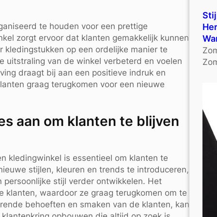
Sti
rganiseerd te houden voor een prettige
Her
nkel zorgt ervoor dat klanten gemakkelijk kunnen
Wa
 kledingstukken op een ordelijke manier te
Zom
 uitstraling van de winkel verbeterd en voelen
Zom
ing draagt bij aan een positieve indruk en
r klanten graag terugkomen voor een nieuwe
es aan om klanten te blijven
n kledingwinkel is essentieel om klanten te
nieuwe stijlen, kleuren en trends te introduceren,
persoonlijke stijl verder ontwikkelen. Het
 de klanten, waardoor ze graag terugkomen om te
derende behoeften en smaken van de klanten, kan
klantenkring opbouwen die altijd op zoek is