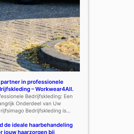
partner in professionele
rijfskleding – Workwear4All.
fessionele Bedrijfskleding: Een
angrijk Onderdeel van Uw
rijfsimago Bedrijfskleding is…
d de ideale haarbehandeling
r jouw haarzorgen bij