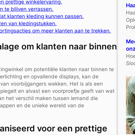
 prettige winkelervaring.
Haa
 te blijven verrassen.
Haa
at klanten kleding kunnen passen.
Opl
zen van kledingstukken.
Pro
ortingsacties om meer klanten aan te trekken.
Mee
talage om klanten naar binnen
onz
Hoe
Slo
dingwinkel om potentiële klanten naar binnen te
erlichting en opvallende displays, kan de
van voorbijgangers wekken. Het is als een
spiegelt en alvast een voorproefje geeft van wat
kan het verschil maken tussen iemand die
stappen en de unieke wereld van de
aniseerd voor een prettige