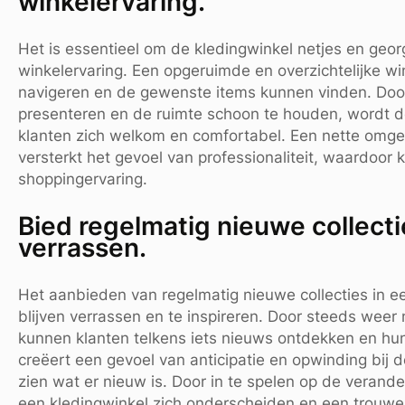
winkelervaring.
Het is essentieel om de kledingwinkel netjes en geo
winkelervaring. Een opgeruimde en overzichtelijke wi
navigeren en de gewenste items kunnen vinden. Door
presenteren en de ruimte schoon te houden, wordt de
klanten zich welkom en comfortabel. Een nette omgev
versterkt het gevoel van professionaliteit, waardoo
shoppingervaring.
Bied regelmatig nieuwe collecti
verrassen.
Het aanbieden van regelmatig nieuwe collecties in ee
blijven verrassen en te inspireren. Door steeds weer 
kunnen klanten telkens iets nieuws ontdekken en hun 
creëert een gevoel van anticipatie en opwinding bij
zien wat er nieuw is. Door in te spelen op de veran
een kledingwinkel zich onderscheiden en een trouwe 