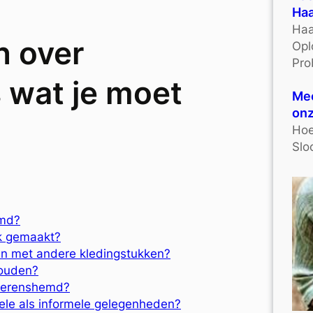
Haa
Haa
n over
Opl
Pro
 wat je moet
Mee
onz
Hoe
Slo
emd?
k gemaakt?
n met andere kledingstukken?
ouden?
n herenshemd?
ele als informele gelegenheden?