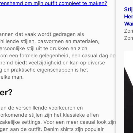
renshemd om mijn outfit compleet te maken?
Sti
Her
Wa
Zom
mannen dat vaak wordt gedragen als
Zom
hillende stijlen, pasvormen en materialen,
onlijke stijl uit te drukken en zich
at om een formele gelegenheid, een casual dag op
hemd biedt veelzijdigheid en kan op diverse
ng en praktische eigenschappen is het
 elke man.
 er?
aan de verschillende voorkeuren en
komende stijlen zijn het klassieke effen
kelijke settings. Voor een meer casual look zijn
en aan de outfit. Denim shirts zijn populair