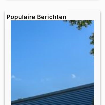
r
c
h
Populaire Berichten