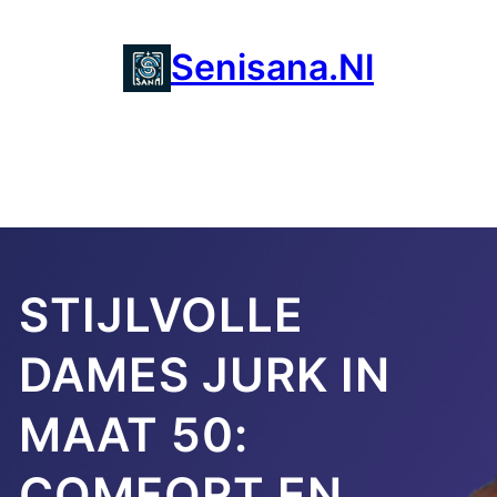
Ga
naar
Senisana.nl
de
inhoud
STIJLVOLLE
DAMES JURK IN
MAAT 50:
COMFORT EN