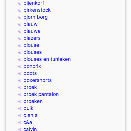
bijenkorf
birkenstock
bjorn borg
blauw
blauwe
blazers
blouse
blouses
blouses en tunieken
bonprix
boots
boxershorts
broek
broek pantalon
broeken
buik
c en a
c&a
calvin