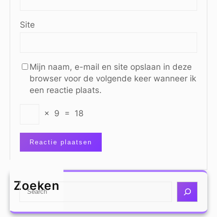
Site
Mijn naam, e-mail en site opslaan in deze
browser voor de volgende keer wanneer ik
een reactie plaats.
×
9
=
18
Zoeken
S
e
a