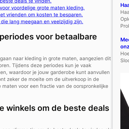
 beste deals te vinden.
Haa
voor voordelige grote maten kleding.
Haa
et vrienden om kosten te besparen.
Opl
 die lang meegaan en veelzijdig zijn.
Pro
pperiodes voor betaalbare
Mee
onz
Hoe
 gaan naar kleding in grote maten, aangezien dit
Slo
oren. Tijdens deze periodes kun je vaak
kken, waardoor je jouw garderobe kunt aanvullen
oont zeker de moeite om de uitverkoop in de
 maten voor een fractie van de oorspronkelijke
nde winkels om de beste deals