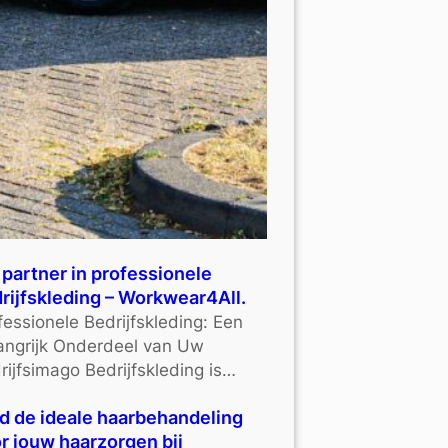
partner in professionele
rijfskleding – Workwear4All.
fessionele Bedrijfskleding: Een
angrijk Onderdeel van Uw
rijfsimago Bedrijfskleding is…
d de ideale haarbehandeling
r jouw haarzorgen bij