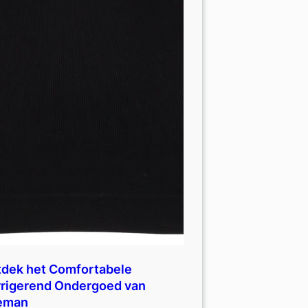
dek het Comfortabele
rigerend Ondergoed van
eman