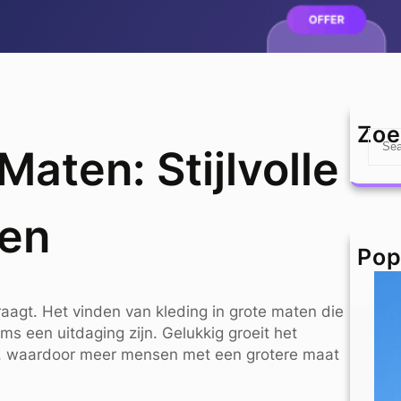
Zoe
S
aten: Stijlvolle
e
a
r
een
c
h
Pop
aagt. Het vinden van kleding in grote maten die
ms een uitdaging zijn. Gelukkig groeit het
g, waardoor meer mensen met een grotere maat