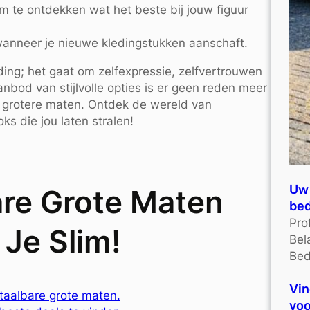
om te ontdekken wat het beste bij jouw figuur
anneer je nieuwe kledingstukken aanschaft.
ing; het gaat om zelfexpressie, zelfvertrouwen
nbod van stijlvolle opties is er geen reden meer
 grotere maten. Ontdek de wereld van
s die jou laten stralen!
Uw 
are Grote Maten
bed
Pro
 Je Slim!
Bel
Bed
Vin
etaalbare grote maten.
voo