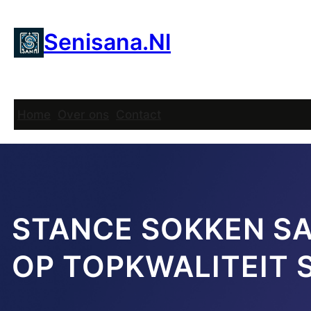
Ga
naar
Senisana.nl
de
inhoud
Home
Over ons
Contact
STANCE SOKKEN SA
OP TOPKWALITEIT 