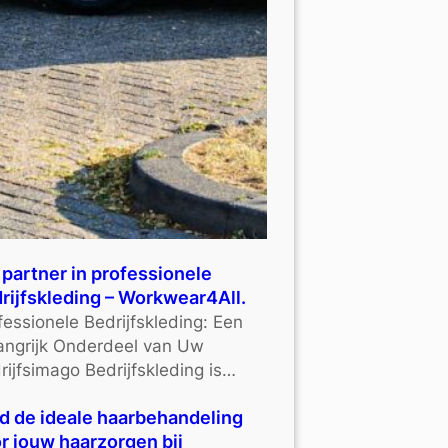
partner in professionele
rijfskleding – Workwear4All.
fessionele Bedrijfskleding: Een
angrijk Onderdeel van Uw
rijfsimago Bedrijfskleding is…
d de ideale haarbehandeling
r jouw haarzorgen bij