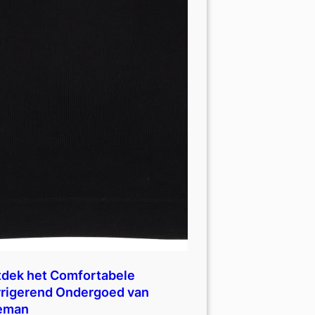
dek het Comfortabele
rigerend Ondergoed van
eman