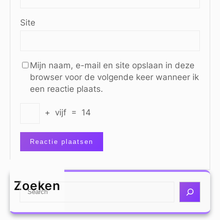
Site
Mijn naam, e-mail en site opslaan in deze
browser voor de volgende keer wanneer ik
een reactie plaats.
+
vijf
=
14
Zoeken
S
e
a