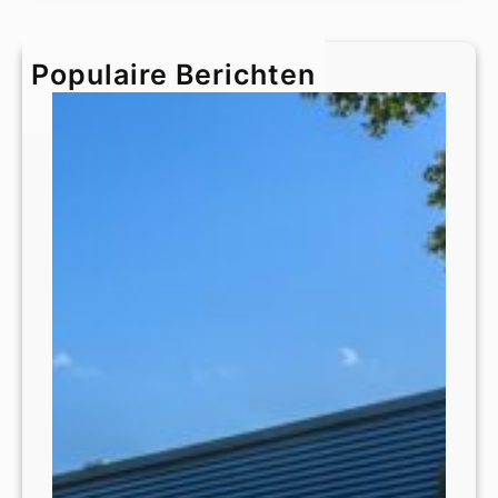
r
c
h
Populaire Berichten