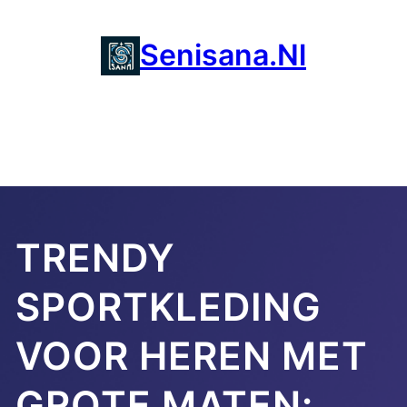
Ga
naar
Senisana.nl
de
inhoud
TRENDY
SPORTKLEDING
VOOR HEREN MET
GROTE MATEN: