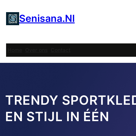
Ga
naar
Senisana.nl
de
inhoud
Home
Over ons
Contact
TRENDY SPORTKLE
EN STIJL IN ÉÉN