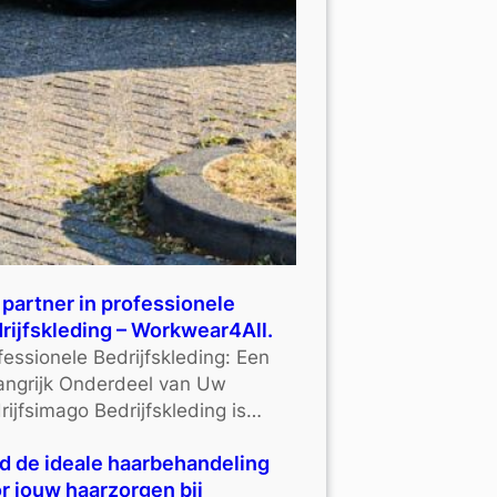
partner in professionele
rijfskleding – Workwear4All.
fessionele Bedrijfskleding: Een
angrijk Onderdeel van Uw
rijfsimago Bedrijfskleding is…
d de ideale haarbehandeling
r jouw haarzorgen bij