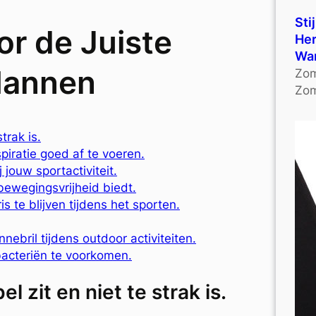
Sti
or de Juiste
Her
Wa
Mannen
Zom
Zom
trak is.
iratie goed af te voeren.
jouw sportactiviteit.
ewegingsvrijheid biedt.
s te blijven tijdens het sporten.
ebril tijdens outdoor activiteiten.
bacteriën te voorkomen.
 zit en niet te strak is.