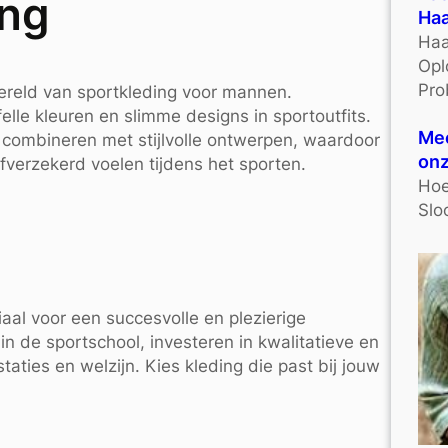
ing
Haa
Haa
Opl
Pro
wereld van sportkleding voor mannen.
elle kleuren en slimme designs in sportoutfits.
Mee
 combineren met stijlvolle ontwerpen, waardoor
onz
fverzekerd voelen tijdens het sporten.
Hoe
Slo
iaal voor een succesvolle en plezierige
 in de sportschool, investeren in kwalitatieve en
aties en welzijn. Kies kleding die past bij jouw