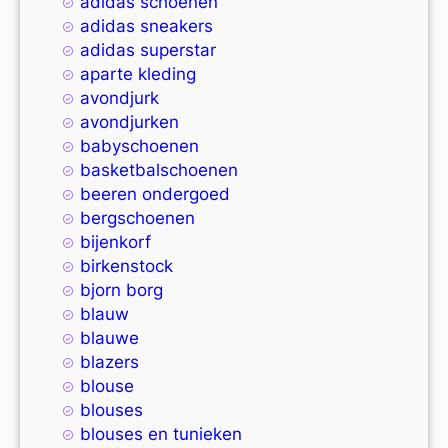
adidas schoenen
adidas sneakers
adidas superstar
aparte kleding
avondjurk
avondjurken
babyschoenen
basketbalschoenen
beeren ondergoed
bergschoenen
bijenkorf
birkenstock
bjorn borg
blauw
blauwe
blazers
blouse
blouses
blouses en tunieken