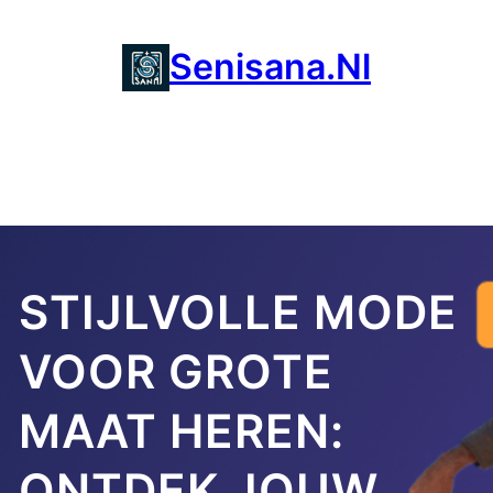
Ga
naar
Senisana.nl
de
inhoud
STIJLVOLLE MODE
VOOR GROTE
MAAT HEREN:
ONTDEK JOUW