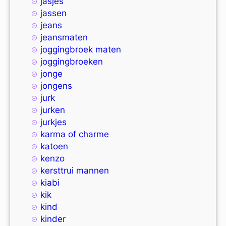
jasjes
jassen
jeans
jeansmaten
joggingbroek maten
joggingbroeken
jonge
jongens
jurk
jurken
jurkjes
karma of charme
katoen
kenzo
kersttrui mannen
kiabi
kik
kind
kinder