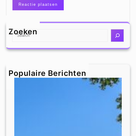
Zoeken
S
e
a
r
c
h
Populaire Berichten