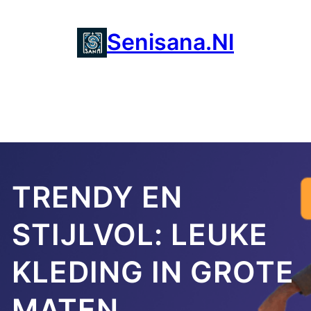
Ga
naar
Senisana.nl
de
inhoud
TRENDY EN
STIJLVOL: LEUKE
KLEDING IN GROTE
MATEN