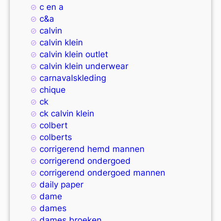
c en a
c&a
calvin
calvin klein
calvin klein outlet
calvin klein underwear
carnavalskleding
chique
ck
ck calvin klein
colbert
colberts
corrigerend hemd mannen
corrigerend ondergoed
corrigerend ondergoed mannen
daily paper
dame
dames
dames broeken