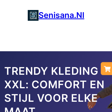
Ga
naar
Senisana.nl
de
inhoud
TRENDY KLEDING
XXL: COMFORT EN
STIJL VOOR ELKE
MAAT