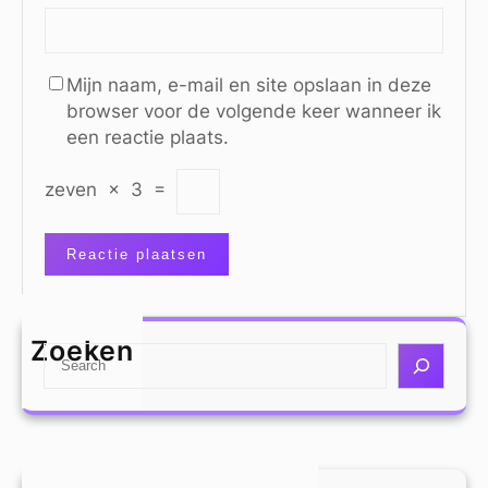
Mijn naam, e-mail en site opslaan in deze
browser voor de volgende keer wanneer ik
een reactie plaats.
zeven
×
3
=
Zoeken
S
e
a
r
c
h