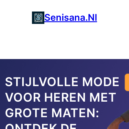
Ga
naar
Senisana.nl
de
inhoud
STIJLVOLLE MODE
VOOR HEREN MET
GROTE MATEN:
ONTDEK DE