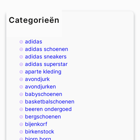
Categorieën
4xl
9xl
adidas
adidas schoenen
adidas sneakers
adidas superstar
aparte kleding
avondjurk
avondjurken
babyschoenen
basketbalschoenen
beeren ondergoed
bergschoenen
bijenkorf
birkenstock
bjorn borg