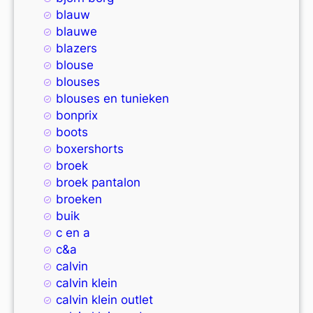
blauw
blauwe
blazers
blouse
blouses
blouses en tunieken
bonprix
boots
boxershorts
broek
broek pantalon
broeken
buik
c en a
c&a
calvin
calvin klein
calvin klein outlet