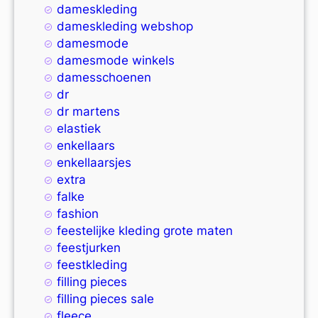
dameskleding
dameskleding webshop
damesmode
damesmode winkels
damesschoenen
dr
dr martens
elastiek
enkellaars
enkellaarsjes
extra
falke
fashion
feestelijke kleding grote maten
feestjurken
feestkleding
filling pieces
filling pieces sale
fleece