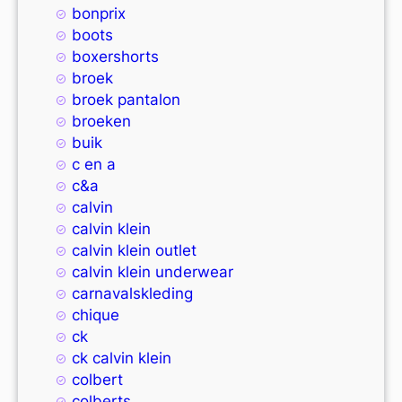
bonprix
boots
boxershorts
broek
broek pantalon
broeken
buik
c en a
c&a
calvin
calvin klein
calvin klein outlet
calvin klein underwear
carnavalskleding
chique
ck
ck calvin klein
colbert
colberts