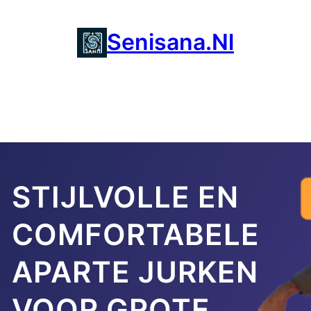
Ga
naar
Senisana.nl
de
inhoud
STIJLVOLLE EN
COMFORTABELE
APARTE JURKEN
VOOR GROTE