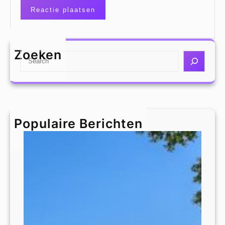
Zoeken
S
e
a
r
c
h
Populaire Berichten