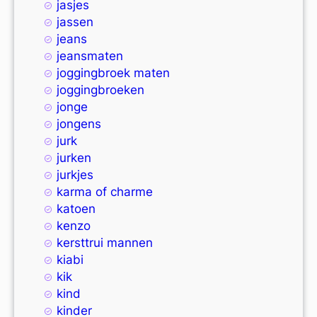
jasjes
jassen
jeans
jeansmaten
joggingbroek maten
joggingbroeken
jonge
jongens
jurk
jurken
jurkjes
karma of charme
katoen
kenzo
kersttrui mannen
kiabi
kik
kind
kinder