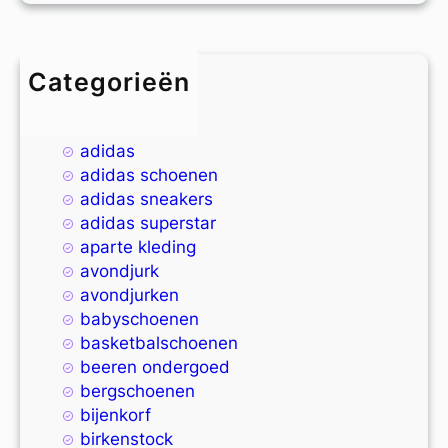
Categorieën
4xl
9xl
adidas
adidas schoenen
adidas sneakers
adidas superstar
aparte kleding
avondjurk
avondjurken
babyschoenen
basketbalschoenen
beeren ondergoed
bergschoenen
bijenkorf
birkenstock