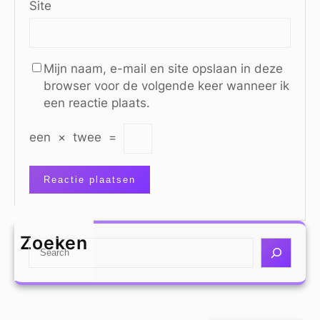
Site
Mijn naam, e-mail en site opslaan in deze
browser voor de volgende keer wanneer ik
een reactie plaats.
een
×
twee
=
Zoeken
S
e
a
r
c